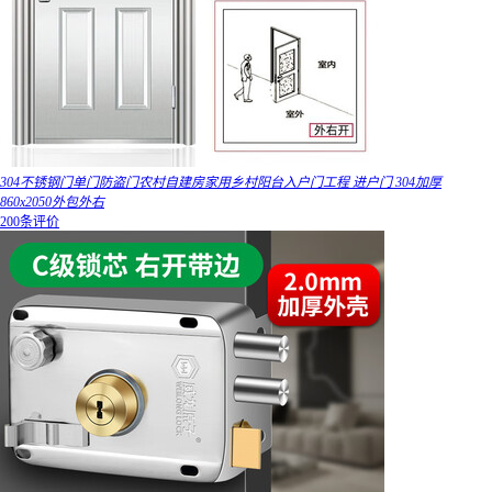
304不锈钢门单门防盗门农村自建房家用乡村阳台入户门工程 进户门 304加厚
860x2050外包外右
200条评价