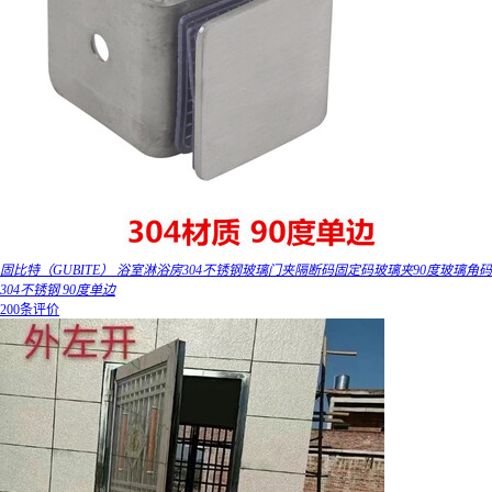
固比特（GUBITE） 浴室淋浴房304不锈钢玻璃门夹隔断码固定码玻璃夹90度玻璃角码
304不锈钢 90度单边
200条评价