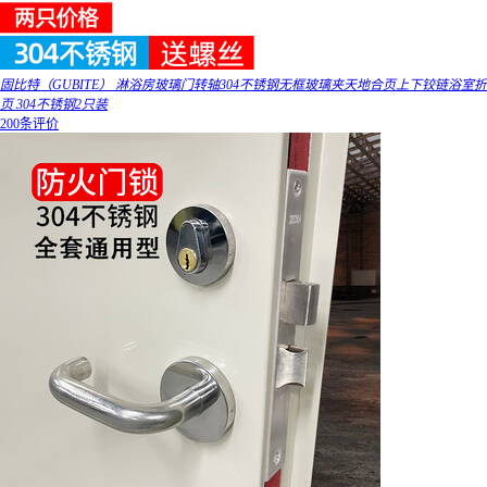
固比特（GUBITE） 淋浴房玻璃门转轴304不锈钢无框玻璃夹天地合页上下铰链浴室折
页 304不锈钢2只装
200条评价