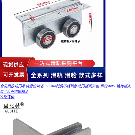
合见贡推拉门吊轨滑轮轨道C50 304材质不锈钢移动门楼顶天窗 吊轮500G 镀锌板支
架-420不锈钢轴承
22条评价