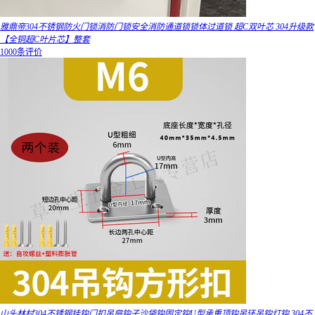
雅鼎帝304不锈钢防火门锁消防门锁安全消防通道锁锁体过道锁 超C双叶芯 304升级款
【全铜超C叶片芯】整套
1000条评价
山头林村304不锈钢挂钩门扣吊扇钩子沙袋钩固定钩U型承重顶钩吊环吊钩灯钩 304不