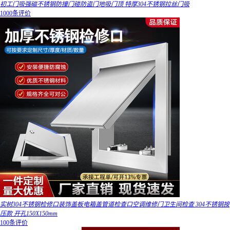
初工门吸强磁不锈钢防撞门碰防盗门地吸门顶 特厚304不锈钢拉丝门吸
1000条评价
实树304不锈钢检修口装饰盖板电箱盖管道检查口空调维修门卫生间检查 304不锈钢按
压款 开孔150X150mm
100条评价