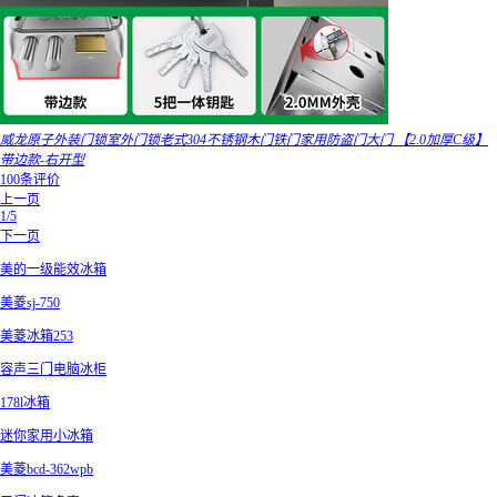
威龙原子外装门锁室外门锁老式304不锈钢木门铁门家用防盗门大门 【2.0加厚C级】
带边款-右开型
100条评价
上一页
1/5
下一页
美的一级能效冰箱
美菱sj-750
美菱冰箱253
容声三门电脑冰柜
178l冰箱
迷你家用小冰箱
美菱bcd-362wpb