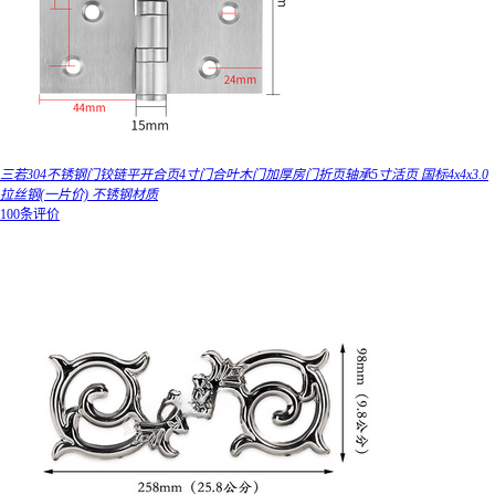
三若304不锈钢门铰链平开合页4寸门合叶木门加厚房门折页轴承5寸活页 国标4x4x3.0
拉丝钢(一片价) 不锈钢材质
100条评价