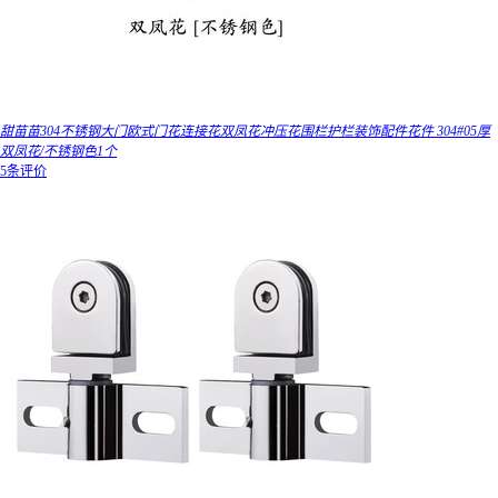
甜苗苗304不锈钢大门欧式门花连接花双凤花冲压花围栏护栏装饰配件花件 304#05厚
双凤花/不锈钢色1个
5条评价