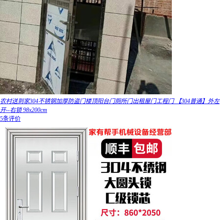
农村送到家304不锈钢加厚防盗门楼顶阳台门厕所门出租屋门工程门 【304普通】外左
开--右锁 98x200cm
5条评价