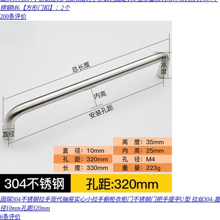
锈钢M6【方形门扣】：2个
200条评价
固琛304不锈钢拉手现代抽屉实心小拉手橱柜衣柜门不锈钢门把手提手U型 拉丝304-直
径10mm孔距320mm
6条评价