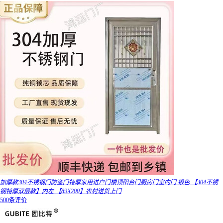
加厚款304不锈钢门防盗门特厚家用进户门楼顶阳台门厨房门室内门 银色 【304不锈
钢特厚双层款】内左 【89X200】农村送货上门
500条评价