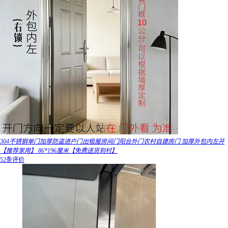
304不锈钢单门加厚防盗进户门出租屋房间门阳台外门农村自建房门 加厚外包内左开
【推荐家用】 86*196厘米【免费送货到村】
52条评价