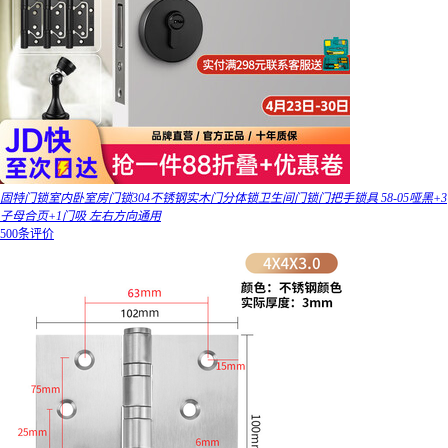
固特门锁室内卧室房门锁304不锈钢实木门分体锁卫生间门锁门把手锁具 58-05哑黑+3
子母合页+1门吸 左右方向通用
500条评价