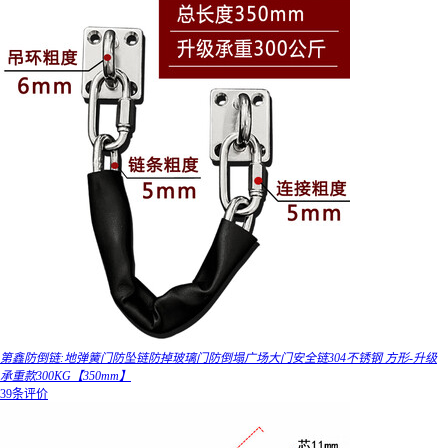
第鑫防倒链:地弹簧门防坠链防掉玻璃门防倒塌广场大门安全链304不锈钢 方形-升级
承重款300KG【350mm】
39条评价