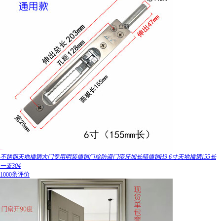
不锈钢天地插销大门专用明装插销门拴防盗门带牙加长暗插销H9 6寸天地插销155长
一支304
1000条评价