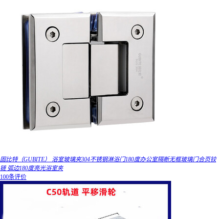
固比特（GUBITE） 浴室玻璃夹304不锈钢淋浴门180度办公室隔断无框玻璃门合页铰
链 弧边180度亮光浴室夹
100条评价