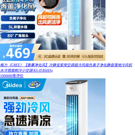
格力（GREE）【香薰净化风】冷静宝家用空调扇冷风扇负离子净化静音落地冷风机
水冷塔扇制冷小空调 KS-05X60Dg
1000000条评价