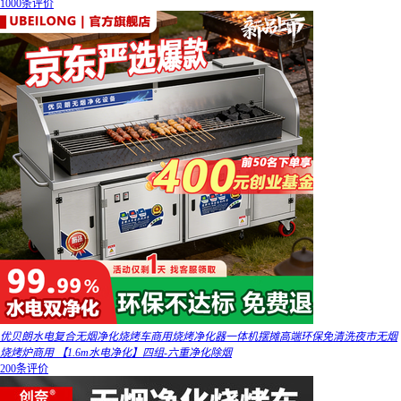
1000条评价
优贝朗水电复合无烟净化烧烤车商用烧烤净化器一体机摆摊高端环保免清洗夜市无烟
烧烤炉商用 【1.6m水电净化】四组-六重净化除烟
200条评价