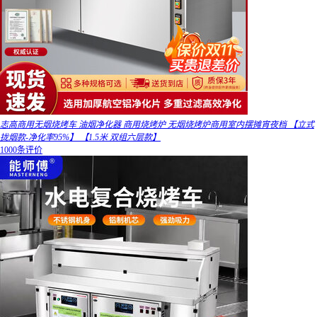
志高商用无烟烧烤车 油烟净化器 商用烧烤炉 无烟烧烤炉商用室内摆摊宵夜档 【立式
拢烟款-净化率95%】 【1.5米 双组六层款】
1000条评价