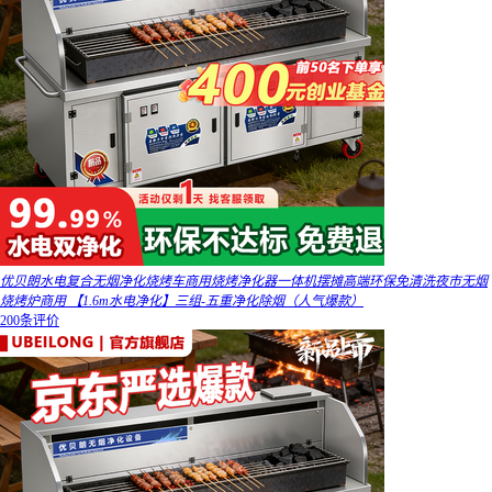
优贝朗水电复合无烟净化烧烤车商用烧烤净化器一体机摆摊高端环保免清洗夜市无烟
烧烤炉商用 【1.6m水电净化】三组-五重净化除烟（人气爆款）
200条评价