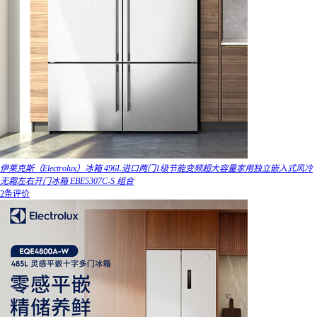
伊莱克斯（Electrolux）冰箱 496L进口两门1级节能变频超大容量家用独立嵌入式风冷
无霜左右开门冰箱 EBE5307C-S 组合
2条评价