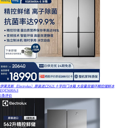
伊莱克斯（Electrolux）原装进口562L十字四门冰箱 大容量双循环精控储鲜冰
EQE5600A-S
1条评价