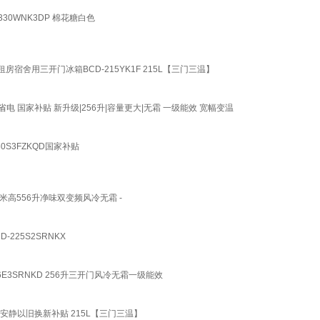
0WNK3DP 棉花糖白色
房宿舍用三开门冰箱BCD-215YK1F 215L【三门三温】
 国家补贴 新升级|256升|容量更大|无霜 一级能效 宽幅变温
S3FZKQD国家补贴
高556升净味双变频风冷无霜 -
25S2SRNKX
E3SRNKD 256升三开门风冷无霜一级能效
静以旧换新补贴 215L【三门三温】