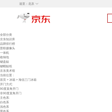
◇
送至：
北京
全部分类
京东知识库
品牌排行榜
普联摄像头
一体机
收纳包
键盘贴
键帽贴纸
京东美术馆
当前位置：
首页
>
冰箱
> 海信三门冰箱
开门方式:
90度直角开门
非90度直角开门
主色系:
白色系
浅色系
黑色系