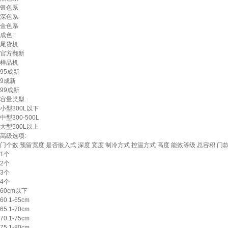
银色系
深色系
金色系
成色:
尾货机
官方翻新
样品机
95成新
9成新
99成新
容量类型:
小型300L以下
中型300-500L
大型500L以上
高级选项:
门个数
预留宽度
是否嵌入式
深度
宽度
制冷方式
控温方式
高度
能效等级
总容积
门
1个
2个
3个
4个
60cm以下
60.1-65cm
65.1-70cm
70.1-75cm
75.1-80cm