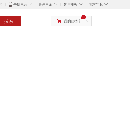
◇
◇
◇
◇
购
手机京东
关注京东
客户服务
网站导航
0
搜索
我的购物车
>