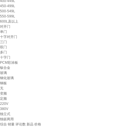
400-449L
450-499L
500-549L
550-599L
600L及以上
对开门
单门
十字对开门
三门
双门
多门
十字门
PCM彩涂板
钣合金
玻璃
钢化玻璃
钢板
无
变频
定频
220V
380V
独立式
独嵌两用
综合
销量
评论数
新品
价格