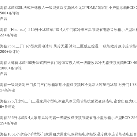
海信冰箱330L法式纤薄嵌入一级能效双变频风冷无霜PDM除菌家用小户型冰箱BCD-33
500+
条评论
自营
海信（Hisense）215升小冰箱家用3-4人中门软冷冻三温节能省电静音冰箱小户型出租
22+
条评论
海信256L三开门小型家用电冰箱 风冷无霜 冰箱三区独立控温 一级能效冷藏冷冻节能省电
200+
条评论
海信大薄荷冰箱460升法式四开多门超薄零嵌入式一级能效风冷无霜变频抗菌BCD-460
1000+
条评论
自营
海信一级能效对开门多门三门冰箱家用小型双变频风冷无霜大容量电冰箱 对开门1.78米
1+
条评论
海信225升冰箱三门三温家用小型电冰箱风冷无霜节能抗菌双变频省电 宿舍出租房BCD-2
0+
条评论
海信256升冰箱3-4人家用风冷无霜一级能效双变频节能省电小型冰箱小户型BCD-256
15+
条评论
海信185L小冰箱小户型双门家用租房用家电保鲜柜电冰柜双温冷藏冷冻节能省电低音安