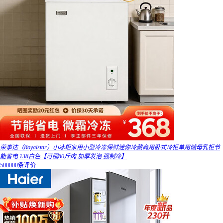
荣事达（Royalstar）小冰柜家用小型冷冻保鲜迷你冷藏商用卧式冷柜单用储母乳柜节
能省电 138白色【可囤80斤肉 加厚发泡 强制冷】
500000条评价