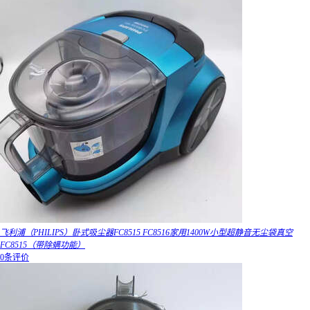
飞利浦（PHILIPS）卧式吸尘器FC8515 FC8516家用1400W小型超静音无尘袋真空
FC8515（带除螨功能）
0条评价