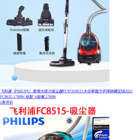
飞利浦（PHILIPS）家用大吸力吸尘器FC9735/8515大功率强力手持除螨仪XB2022
FC8632-1700W-标配_4吸嘴-1700W
1条评价