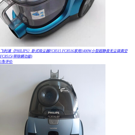
飞利浦（PHILIPS）卧式吸尘器FC8515 FC8516家用1400W小型超静音无尘袋真空
FC8515(带除螨功能)
1条评价