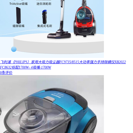
飞利浦（PHILIPS）家用大吸力吸尘器FC9735/8515大功率强力手持除螨仪XB2022
FC8632标配1700W- 4吸嘴-1700W
0条评价