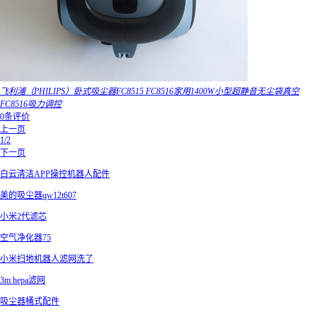
飞利浦（PHILIPS）卧式吸尘器FC8515 FC8516家用1400W小型超静音无尘袋真空
FC8516吸力调控
0条评价
上一页
1/2
下一页
白云清洁APP操控机器人配件
美的吸尘器qw12t607
小米2代滤芯
空气净化器75
小米扫地机器人滤网洗了
3m hepa滤网
吸尘器桶式配件