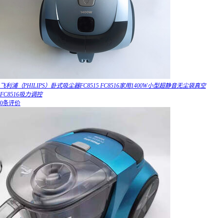
飞利浦（PHILIPS）卧式吸尘器FC8515 FC8516家用1400W小型超静音无尘袋真空
FC8516吸力调控
0条评价