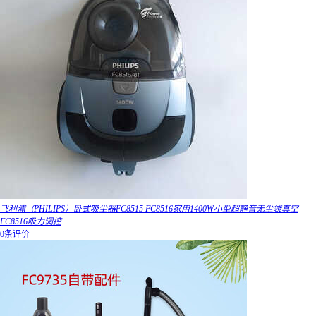
飞利浦（PHILIPS）卧式吸尘器FC8515 FC8516家用1400W小型超静音无尘袋真空
FC8516吸力调控
0条评价