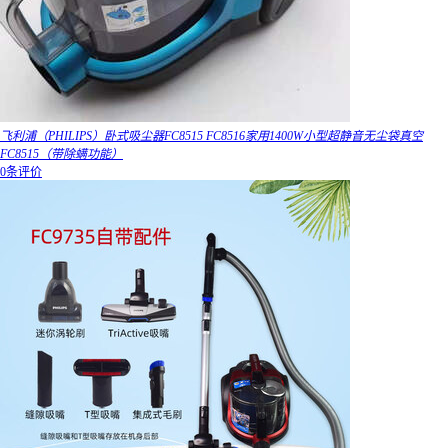
飞利浦（PHILIPS）卧式吸尘器FC8515 FC8516家用1400W小型超静音无尘袋真空
FC8515（带除螨功能）
0条评价