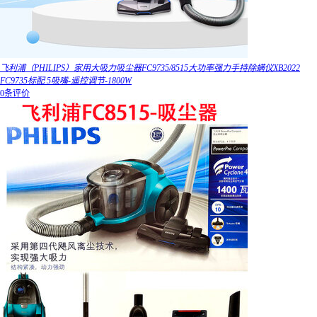
飞利浦（PHILIPS）家用大吸力吸尘器FC9735/8515大功率强力手持除螨仪XB2022
FC9735标配 5吸嘴-遥控调节-1800W
0条评价