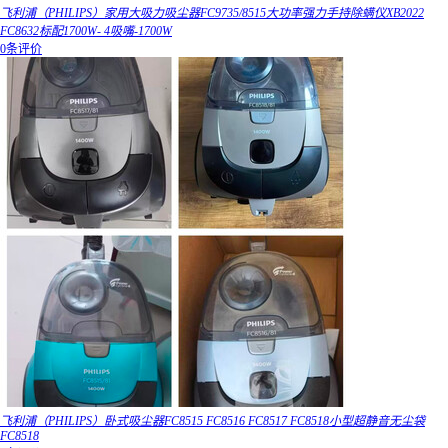
飞利浦（PHILIPS）家用大吸力吸尘器FC9735/8515大功率强力手持除螨仪XB2022
FC8632标配1700W- 4吸嘴-1700W
0条评价
飞利浦（PHILIPS）卧式吸尘器FC8515 FC8516 FC8517 FC8518小型超静音无尘袋
FC8518