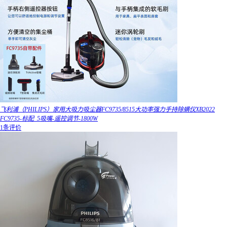
飞利浦（PHILIPS）家用大吸力吸尘器FC9735/8515大功率强力手持除螨仪XB2022
FC9735-标配_5吸嘴-遥控调节-1800W
1条评价