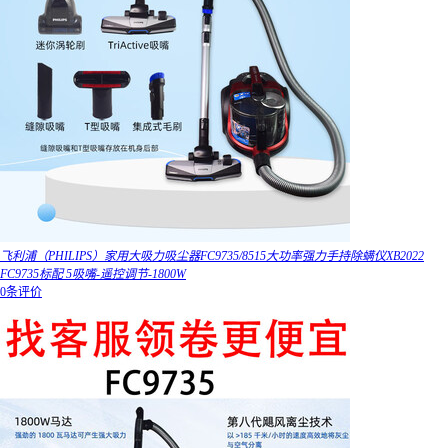
飞利浦（PHILIPS）家用大吸力吸尘器FC9735/8515大功率强力手持除螨仪XB2022
FC9735标配 5吸嘴-遥控调节-1800W
0条评价