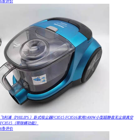
6条评价
飞利浦（PHILIPS ）卧式吸尘器FC8515 FC8516家用1400W小型超静音无尘袋真空
FC8515（带除螨功能）
6条评价