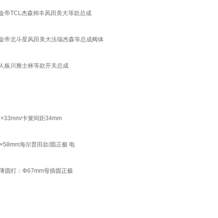
金帝TCL杰森帅丰风田美大等款总成
丰金帝北斗星风田美大法瑞杰森等总成阀体
星人板川雅士林等款开关总成
×33mm/卡簧间距34mm
×58mm海尔普田款/圆正极 电
款薄圆灯：Φ67mm母插圆正极