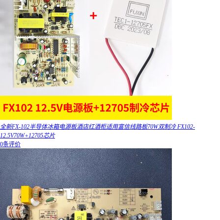
全新FX-102半导体冰箱电源板酒店红酒柜适用富信线路板70W双制冷 FX102-
12.5V70W+12705芯片
0条评价