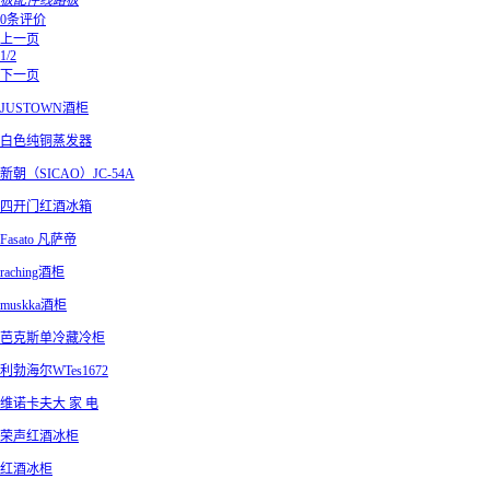
板配件线路板
0条评价
上一页
1/2
下一页
JUSTOWN酒柜
白色纯铜蒸发器
新朝（SICAO）JC-54A
四开门红酒冰箱
Fasato 凡萨帝
raching酒柜
muskka酒柜
芭克斯单冷藏冷柜
利勃海尔WTes1672
维诺卡夫大 家 电
荣声红酒冰柜
红酒冰柜