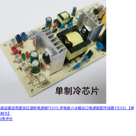
接运猫适用富信红酒柜电源板FX101L供电板小冰箱出口电源板配件线路 FX101L【单
制冷】
0条评价