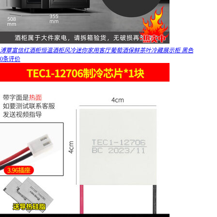
溥覃富信红酒柜恒温酒柜风冷迷你家用客厅葡萄酒保鲜茶叶冷藏展示柜 黑色
0条评价