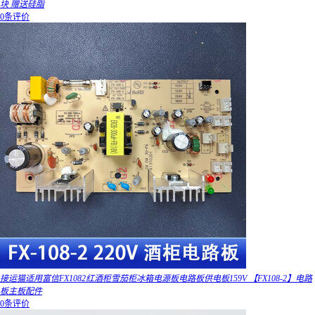
块 赠送硅脂
0条评价
接运猫适用富信FX1082红酒柜雪茄柜冰箱电源板电路板供电板159V 【FX108-2】电路
板主板配件
0条评价