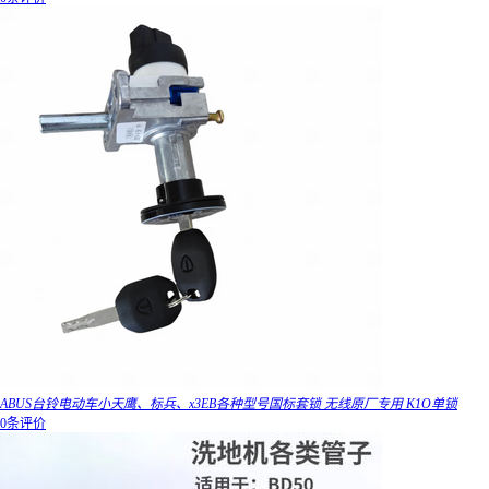
ABUS台铃电动车小天鹰、标兵、x3EB各种型号国标套锁 无线原厂专用 K1O单锁
0条评价