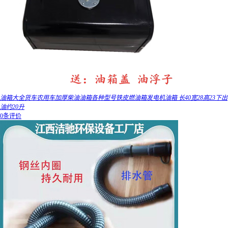
油箱大全货车农用车加厚柴油油箱各种型号铁皮燃油箱发电机油箱 长40宽28高23下出
油约20升
0条评价