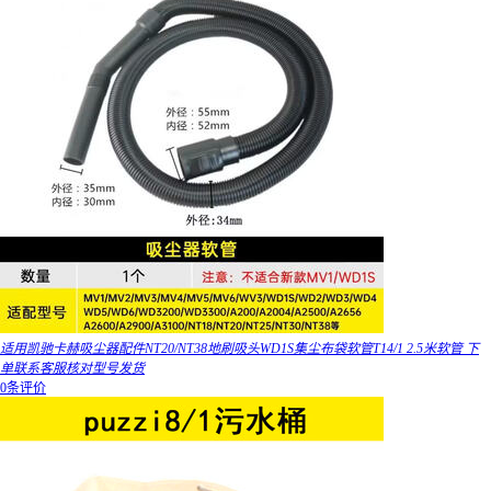
适用凯驰卡赫吸尘器配件NT20/NT38地刷吸头WD1S集尘布袋软管T14/1 2.5米软管 下
单联系客服核对型号发货
0条评价