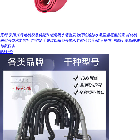
定制 手推式洗地机胶条洗配件通用吸水洁驰爱瑞特凯驰刮水条型通用型刮皮 提供机
器型号或水扒照片给客服（ 提供机器型号或水扒照片给客服(不提供) 常规小型驾驶洗
地机胶条
0条评价