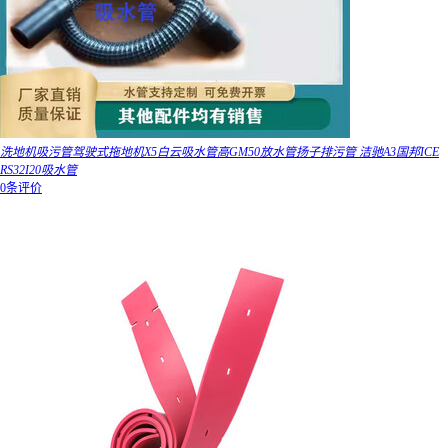
洗地机吸污管驾驶式拖地机X5白云吸水管高GM50放水管扬子排污管 洁驰A3国邦ICE
RS32I20吸水管
0条评价