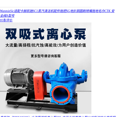
WanminSic适配卡赫凯驰SC1蒸汽清洁机配件拖把SG地扒铜圆刷喷嘴拖地毛巾CTK 安
全阀A型号
95条评价