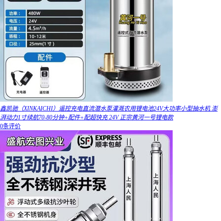
鑫凯驰（XINKAICHI）遥控充电直流潜水泵灌溉农用锂电池24V大功率小型抽水机 澎
湃动力1寸续航70-80分钟+配件+配超快充 24V 正宗黄河一号锂电款
0条评价