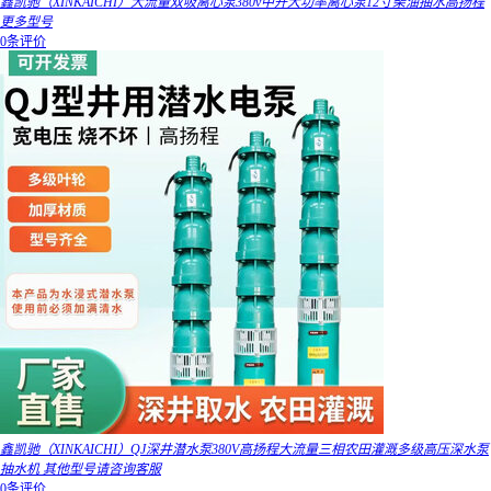
鑫凯驰（XINKAICHI）大流量双吸离心泵380v中开大功率离心泵12寸柴油抽水高扬程
更多型号
0条评价
鑫凯驰（XINKAICHI）QJ深井潜水泵380V高扬程大流量三相农田灌溉多级高压深水泵
抽水机 其他型号请咨询客服
0条评价