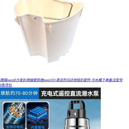
德国puzzi8沙发扒喷抽管凯驰puzzi101清洁剂马达地毯扒配件 污水桶下单备注型号
0条评价