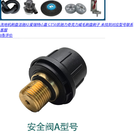
洗地机刷盘洁驰A3爱瑞特x5嘉 GT50凯驰力奇克力威毛刷盘刷子 未找到对应型号联系
客服
0条评价