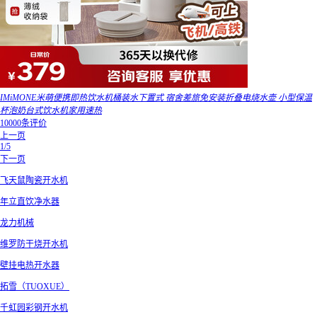
IMiMONE米萌便携即热饮水机桶装水下置式 宿舍差旅免安装折叠电烧水壶 小型保温
杯泡奶台式饮水机家用速热
10000条评价
上一页
1/5
下一页
飞天鼠陶瓷开水机
年立直饮净水器
龙力机械
维罗防干烧开水机
壁挂电热开水器
拓雪（TUOXUE）
千虹园彩钢开水机