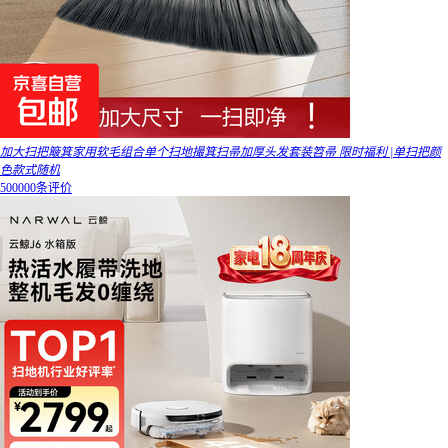
加大扫把簸箕家用软毛组合单个扫地撮箕扫帚加厚头发套装笤帚 限时福利 |单扫把颜
色款式随机
500000条评价