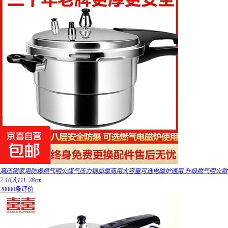
高压锅家用防爆燃气明火煤气压力锅加厚商用大容量可选电磁炉通用 升级燃气明火款
7-10人11L 28cm
20000条评价