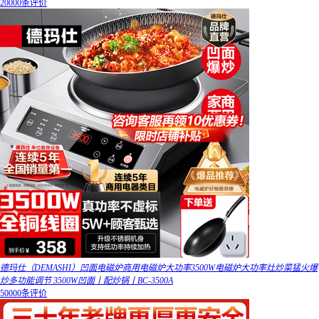
20000条评价
德玛仕（DEMASHI）凹面电磁炉商用电磁炉大功率3500W电磁炉大功率灶炒菜猛火爆
炒多功能调节 3500W凹面丨配炒锅丨BC-3500A
50000条评价