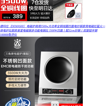
德玛仕（DEMASHI）电磁炉商用3500w大功率全铜线圈凹面电炒锅家用电磁灶猛火一
体电炉灶厨房食堂电磁锅多功能电锅灶 3500W凹面丨配32cm炒锅丨双旋钮半钢
100000条评价