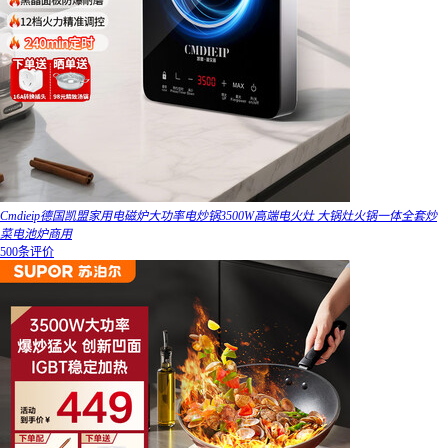
Cmdieip德国凯盟家用电磁炉大功率电炒锅3500W高端电火灶 大锅灶火锅一体全套炒
菜电池炉商用
500条评价