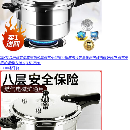
XINBAO防爆家用高压锅加厚燃气小型压力锅商用大容量迷你可选电磁炉通用 燃气电
磁炉通用[7-10人]11L 28cm
10000条评价