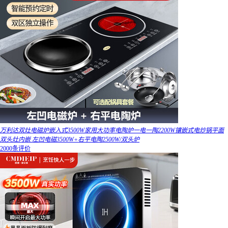
万利达双灶电磁炉嵌入式3500W家用大功率电陶炉一电一陶2200W镶嵌式电炒锅平面
双头灶内嵌 左凹电磁3500W+右平电陶2500W/双头炉
2000条评价