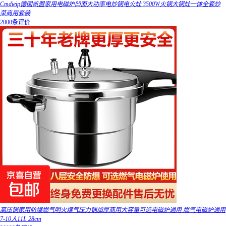
Cmdieip德国凯盟家用电磁炉凹面大功率电炒锅电火灶 3500W火锅大锅灶一体全套炒
菜商用套装
2000条评价
高压锅家用防爆燃气明火煤气压力锅加厚商用大容量可选电磁炉通用 燃气电磁炉通用
7-10人11L 28cm