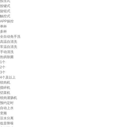
按压式
按键式
旋钮式
触控式
APP操控
单杯
多杯
全自动免手洗
高温自清洗
常温自清洗
手动清洗
热烘除菌
1个
2个
3个
4个及以上
绞肉机
搅碎机
切菜机
绞肉灌肠机
预约定时
自动上水
变频
豆水分离
低音降噪