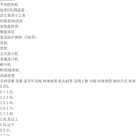
手动绞肉机
拉/剥/压/捣蒜器
其它厨房小工具
切菜器/刨丝器
发热盘材质:
陶瓷涂层
食品级不锈钢（0涂层）
其他
类型:
立式原汁机
变频原汁机
榨汁机
料理/辅食机
高级选项:
主杯容量
容量
是否可充电
杯体材质
机头材质
适用人数
功能
杯体类型
操控方式
杯体
0.25L
0.7-1.2L
1.2-1.5L
1.5-1.6L
1.6-1.7L
1.7-1.8L
1.8L及以上
0.5L以下
0.5-1L
1.1-2L