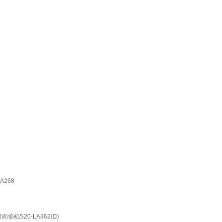
A268
机S20-LA362(D)