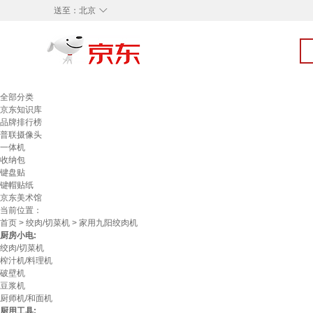
◇
送至：
北京
全部分类
京东知识库
品牌排行榜
普联摄像头
一体机
收纳包
键盘贴
键帽贴纸
京东美术馆
当前位置：
首页
>
绞肉/切菜机
> 家用九阳绞肉机
厨房小电:
绞肉/切菜机
榨汁机/料理机
破壁机
豆浆机
厨师机/和面机
厨用工具: