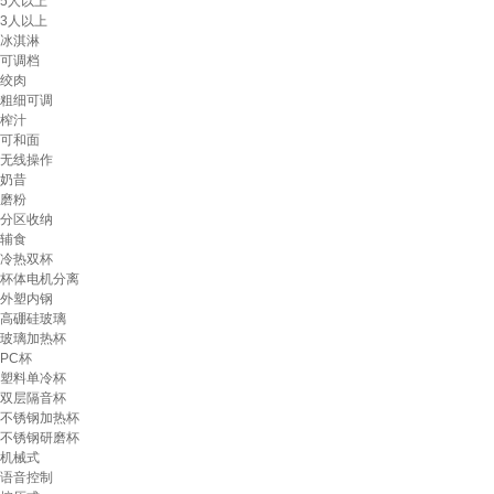
5人以上
3人以上
冰淇淋
可调档
绞肉
粗细可调
榨汁
可和面
无线操作
奶昔
磨粉
分区收纳
辅食
冷热双杯
杯体电机分离
外塑内钢
高硼硅玻璃
玻璃加热杯
PC杯
塑料单冷杯
双层隔音杯
不锈钢加热杯
不锈钢研磨杯
机械式
语音控制