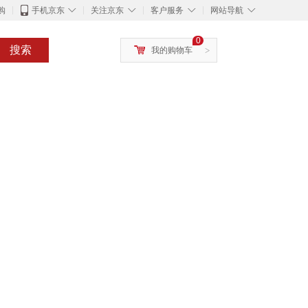
◇
◇
◇
◇
购
手机京东
关注京东
客户服务
网站导航
0
搜索
我的购物车
>