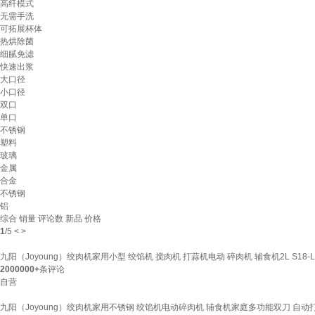
高纤模式
无需手洗
可拓展杯体
热烘除菌
细腻免滤
快速出浆
大口径
小口径
双口
单口
不锈钢
塑料
玻璃
金属
合金
不锈钢
铝
综合
销量
评论数
新品
价格
1
/
5
<
>
九阳（Joyoung）绞肉机家用小型 绞馅机 搅肉机 打蒜机电动 碎肉机 辅食机2L S18-L
2000000+
条评论
自营
九阳（Joyoung）绞肉机家用不锈钢 绞馅机电动碎肉机 辅食机家庭多功能双刀 自动打肉馅