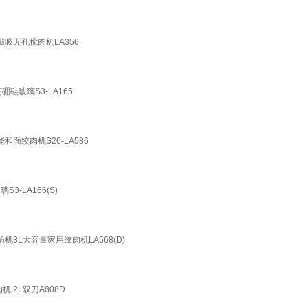
吸无孔搅肉机LA356
硅玻璃S3-LA165
面绞肉机S26-LA586
-LA166(S)
3L大容量家用绞肉机LA568(D)
 2L双刀A808D