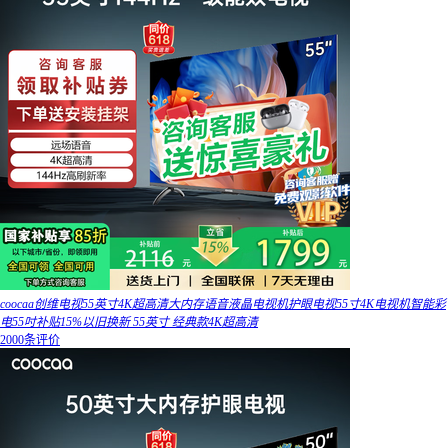
coocaa创维电视55英寸4K超高清大内存语音液晶电视机护眼电视55寸4K电视机智能彩
电55吋补贴15%以旧换新 55英寸 经典款4K超高清
2000条评价