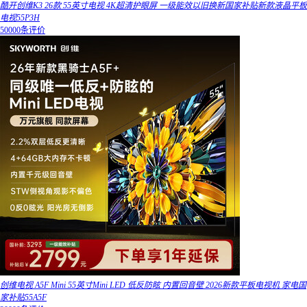
酷开创维K3 26款 55英寸电视 4K超清护眼屏 一级能效以旧换新国家补贴新款液晶平板
电视55P3H
50000条评价
创维电视 A5F Mini 55英寸Mini LED 低反防眩 内置回音壁 2026新款平板电视机 家电国
家补贴55A5F