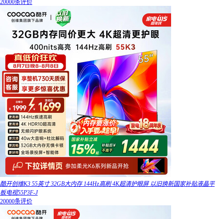
20000条评价
酷开创维K3 55英寸 32GB大内存 144Hz高刷 4K超清护眼屏 以旧换新国家补贴液晶平
板电视55P3F-J
20000条评价