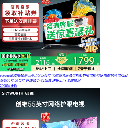
coocaa创维电视50/55/65/75/85英寸4K超高清液晶电视机护眼电视吋4K电视机彩电以旧
换新50寸 50英寸 升级款 2+32配置 送货上门 全国联保
2000条评价