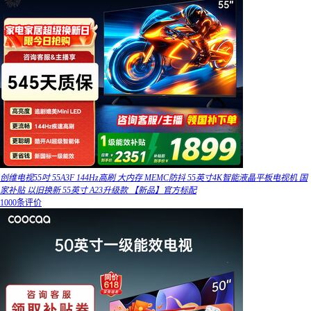
创维电视55吋 55A3F 144Hz高刷 大内存 MEMC防抖 55英寸4K智能液晶平板电视机 国
家补贴 以旧换新 55英寸 A23升级款 【新品】官方标配
1000条评价