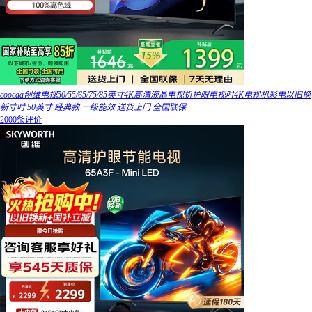
coocaa创维电视50/55/65/75/85英寸4K高清液晶电视机护眼电视吋4K电视机彩电以旧换
新寸吋 50英寸 经典款 一级能效 送货上门 全国联保
2000条评价