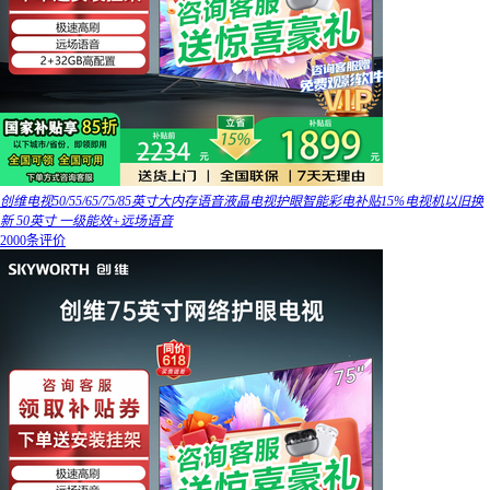
创维电视50/55/65/75/85英寸大内存语音液晶电视护眼智能彩电补贴15%电视机以旧换
新 50英寸 一级能效+远场语音
2000条评价