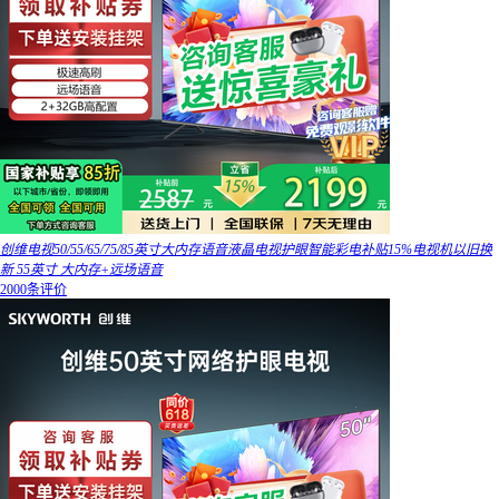
创维电视50/55/65/75/85英寸大内存语音液晶电视护眼智能彩电补贴15%电视机以旧换
新 55英寸 大内存+远场语音
2000条评价