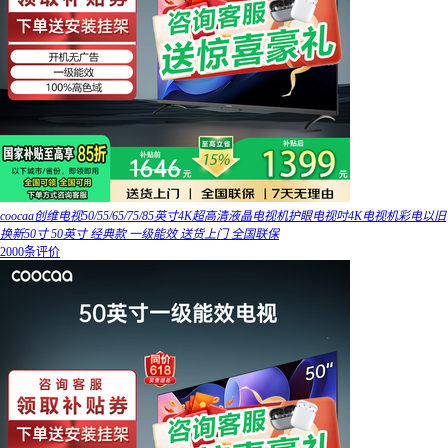
coocaa创维电视50/55/65/75/85英寸4K超高清液晶电视机护眼电视吋4K电视机彩电以旧
换新50寸 50英寸 经典款 一级能效 送货上门 全国联保
2000条评价