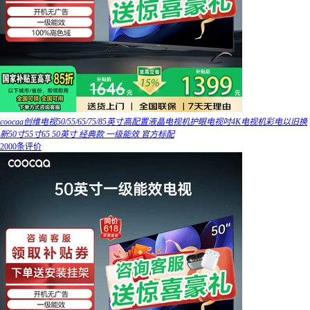
coocaa创维电视50/55/65/75/85英寸高配置液晶电视机护眼电视吋4K电视机彩电以旧换
新50寸55寸65 50英寸 经典款 一级能效 官方标配
2000条评价