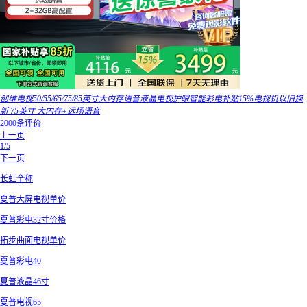
创维电视50/55/65/75/85英寸大内存语音液晶电视护眼智能彩电补贴15%电视机以旧换
新 75英寸 大内存+远场语音
2000条评价
上一页
1/5
下一页
长虹全称
夏普大屏电视单价
夏普彩电32寸价格
拓步曲面电视单价
夏普彩电40
夏普液晶46寸
夏普电视65