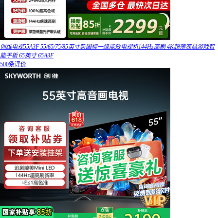
创维电视55A3F 55/65/75/85英寸新国标一级能效电视机144Hz高刷 4K超薄液晶游戏智
能平板 65英寸 65A3F
500条评价