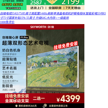
创维电视55/65/75/85英寸高配置144Hz刷新率液晶电视机护眼电视4K智能彩电55吋65
寸75寸国家补贴15% 55英寸 升级64G大内存+一级能效
1000条评价