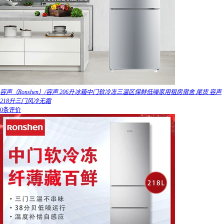
容声（Ronshen）/容声 206升冰箱中门软冷冻三温区保鲜低噪家用租房宿舍 尾货 容声
218升三门风冷无霜
0条评价