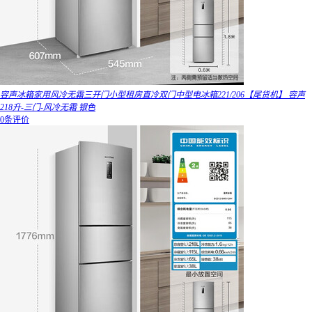
容声冰箱家用风冷无霜三开门小型租房直冷双门中型电冰箱221/206【尾货机】 容声
218升-三门-风冷无霜 银色
0条评价