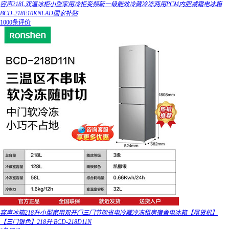
容声218L双温冰柜小型家用冷柜变频新一级能效冷藏冷冻两用PCM内胆减霜电冰箱
BCD-218E10KNLAD国家补贴
1000条评价
容声冰箱218升小型家用双开门三门节能省电冷藏冷冻租房宿舍电冰箱【尾货机】
【三门银色】218升 BCD-218D11N