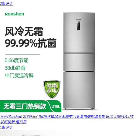
2条评价
容声(Ronshen) 218升三门家用冰箱风冷无霜中门变温电脑控温节能 BCD-218WD12NY
以旧换新 尾货机
1条评价