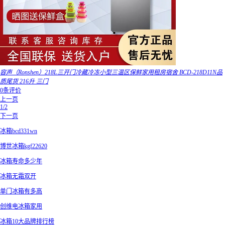
容声（Ronshen）218L三开门冷藏冷冻小型三温区保鲜家用租房宿舍 BCD-218D11N品
质尾货 216升 三门
0条评价
上一页
1/2
下一页
冰箱bcd331wn
博世冰箱kgf22620
冰箱寿命多少年
冰箱无霜双开
单门冰箱有多高
创维电冰箱家用
冰箱10大品牌排行榜