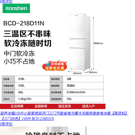
0条评价
容声冰箱218升小型家用双开门三门节能省电冷藏冷冻租房宿舍电冰箱【尾货机】
【三门白色】218升 BCD-218D11N
0条评价