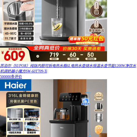
苏泊尔（SUPOR）纯钛内胆可拆电热水瓶6L电热水壶烧水恒温水壶节能1200W净饮水
机调奶器小魔方SW-60T709-Ti
500000条评价