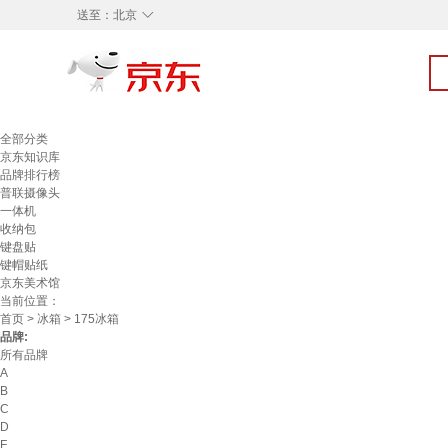
◇
送至：
北京
全部分类
京东知识库
品牌排行榜
普联摄像头
一体机
收纳包
键盘贴
键帽贴纸
京东美术馆
当前位置：
首页
>
冰箱
> 175冰箱
品牌:
所有品牌
A
B
C
D
F