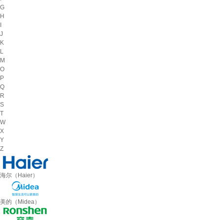
G
H
I
J
K
L
M
O
P
Q
R
S
T
W
X
Y
Z
海尔（Haier）
美的（Midea）