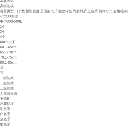
车载冰箱
高级选项:
容量类型
门个数
预留宽度
是否嵌入式
能效等级
内胆材质
主色系
制冷方式
变频/定频
小型300L以下
中型300-500L
1个
2个
4个
60cm以下
60.1-65cm
65.1-70cm
70.1-75cm
80.1-85cm
是
否
一级能效
二级能效
三级能效
无能效等级
不锈钢
压花铝板
彩色系
白色系
金色系
银色系