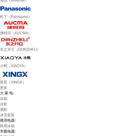
海信（Hisense）
松下（Panasonic）
澳柯玛（AUCMA）
东之开立（DONZHKLI）
小鸭（XIAOYA）
星星（XINGX）
更多
大 家 电:
冰箱
冷柜
酒柜
冰洗套装
商用电器:
商用冰箱
车载电器: