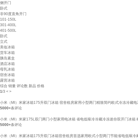
侧开门
卧式
非90度直角开门
101-150L
301-400L
401-500L
卧式
立式
美妆冰箱
货车冰箱
胰岛素盒
酒店冰箱
母乳冰箱
宿舍冰箱
露营冰箱
综合
销量
评论数
新品
价格
1
/
3
<
>
小米（MI）米家冰箱175升双门冰箱 宿舍租房家用小型两门精致简约欧式冷冻冷藏电冰箱
5000+
条评论
小米（MI）米家175L双门两门小型家用电冰箱 省电低噪冷冷藏冷冻迷你双开门冰箱 租房
5000+
条评论
小米（MI）米家冰箱175升双门冰箱宿舍租房首选家用欧式小型两门节能省电低噪冷藏冷