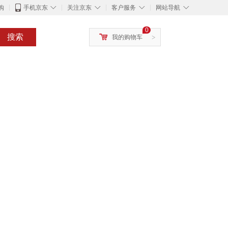
◇
◇
◇
◇
购
手机京东
关注京东
客户服务
网站导航
0
搜索
我的购物车
>