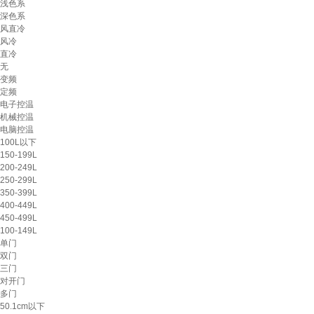
浅色系
深色系
风直冷
风冷
直冷
无
变频
定频
电子控温
机械控温
电脑控温
100L以下
150-199L
200-249L
250-299L
350-399L
400-449L
450-499L
100-149L
单门
双门
三门
对开门
多门
50.1cm以下