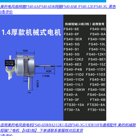
美的电风扇网箍FS40-6A/FS40-6DR网圈FS40-8AR /FS40-12E/FS40-3G 黑色
0条评价
适用美的电风扇电机FS40-6DR/8A2/12K1马达FS40-3G/13ER/10FR通用配件 美的机械款
短轴7.7电机 【4线3档】 下单请联系客服核对后发货