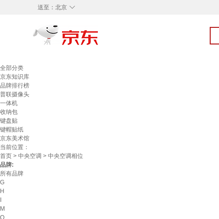
◇
送至：
北京
全部分类
京东知识库
品牌排行榜
普联摄像头
一体机
收纳包
键盘贴
键帽贴纸
京东美术馆
当前位置：
首页
>
中央空调
> 中央空调相位
品牌:
所有品牌
G
H
I
M
Q