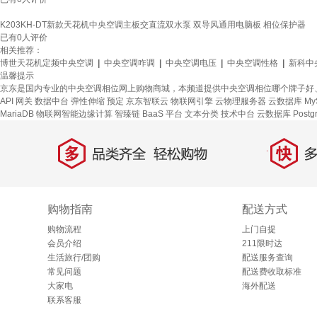
K203KH-DT新款天花机中央空调主板交直流双水泵 双导风通用电脑板 相位保护器
已有
0
人评价
相关推荐：
博世天花机定频中央空调
|
中央空调咋调
|
中央空调电压
|
中央空调性格
|
新科中
温馨提示
京东是国内专业的中央空调相位网上购物商城，本频道提供中央空调相位哪个牌子好
API 网关
数据中台
弹性伸缩
预定
京东智联云
物联网引擎
云物理服务器
云数据库 My
MariaDB
物联网智能边缘计算
智臻链 BaaS 平台
文本分类
技术中台
云数据库 Postg
多
快
品类齐全，轻松购物
多仓
购物指南
配送方式
购物流程
上门自提
会员介绍
211限时达
生活旅行/团购
配送服务查询
常见问题
配送费收取标准
大家电
海外配送
联系客服