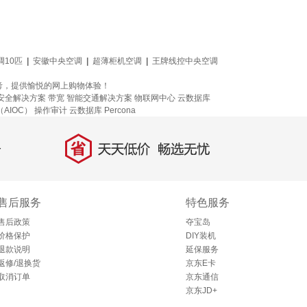
调10匹
|
安徽中央空调
|
超薄柜机空调
|
王牌线控中央空调
考，提供愉悦的网上购物体验！
安全解决方案
带宽
智能交通解决方案
物联网中心
云数据库
AIOC）
操作审计
云数据库 Percona
省
天天低价，畅选无忧
售后服务
特色服务
售后政策
夺宝岛
价格保护
DIY装机
退款说明
延保服务
返修/退换货
京东E卡
取消订单
京东通信
京东JD+