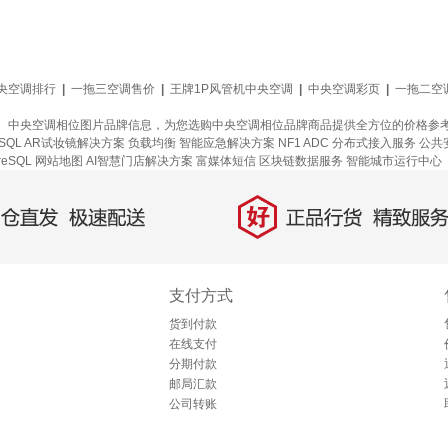
央空调排行
|
一拖三空调售价
|
王牌1P风管机中央空调
|
中央空调彩页
|
一拖二空
、中央空调相位图片品牌信息，为您选购中央空调相位品牌商品提供全方位的价格参
SQL
AR试妆镜解决方案
负载均衡
智能应急解决方案
NF1 ADC
分布式接入服务
公共
reSQL
网站地图
AI智慧门店解决方案
富媒体短信
区块链数据服务
智能城市运行中心（
好
直发，极速配送
正品行货，精致服务
支付方式
货到付款
在线支付
分期付款
邮局汇款
公司转账