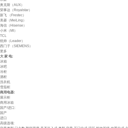
奥克斯（AUX）
荣事达（Royalstar）
新飞 （Frestec）
美菱（MeiLing）
海信（Hisense）
小米（MI）
TCL
统帅（Leader）
西门子（SIEMENS）
更多
大 家 电:
冰箱
冰吧
冷柜
酒柜
洗衣机
雪茄柜
商用电器:
展示柜
商用冰箱
国产/进口:
国产
进口
高级选项: