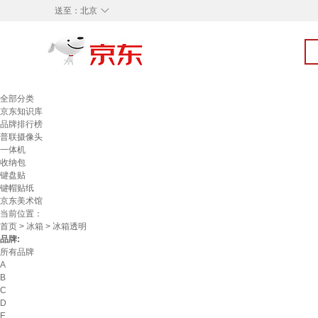
◇
送至：
北京
全部分类
京东知识库
品牌排行榜
普联摄像头
一体机
收纳包
键盘贴
键帽贴纸
京东美术馆
当前位置：
首页
>
冰箱
> 冰箱透明
品牌:
所有品牌
A
B
C
D
E