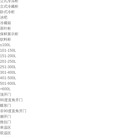
立式冷冻柜
立式冷藏柜
卧式冷柜
冰吧
冷藏箱
茶叶柜
保鲜展示柜
饮料柜
≤100L
101-150L
151-200L
201-250L
251-300L
301-400L
401-500L
501-600L
>600L
顶开门
90度直角开门
蝶形门
非90度直角开门
侧开门
推拉门
单温区
双温区