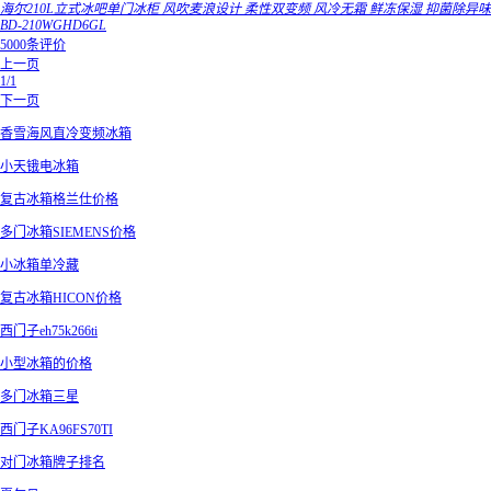
海尔210L立式冰吧单门冰柜 风吹麦浪设计 柔性双变频 风冷无霜 鲜冻保湿 抑菌除异味
BD-210WGHD6GL
5000条评价
上一页
1/1
下一页
香雪海风直冷变频冰箱
小天锇电冰箱
复古冰箱格兰仕价格
多门冰箱SIEMENS价格
小冰箱单冷藏
复古冰箱HICON价格
西门子eh75k266ti
小型冰箱的价格
多门冰箱三星
西门子KA96FS70TI
对门冰箱牌子排名