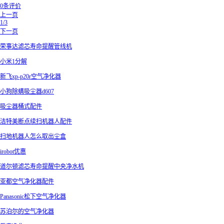
0条评价
上一页
1/3
下一页
荣事达滤芯寿命提醒管线机
小米1分解
新飞xp-p20r空气净化器
小狗除螨吸尘器d607
吸尘器桶式配件
洁特美断点续扫机器人配件
扫地机器人怎么取出尘盒
irobot优惠
道尔顿滤芯寿命提醒中央净水机
亚都空气净化器配件
Panasonic松下空气净化器
苏泊尔的空气净化器