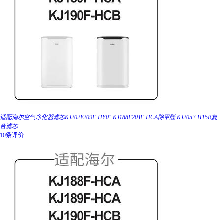
适配海尔空气净化器滤芯KJ202F209F-HY01 KJ188F203F-HCA除甲醛 KJ205F-H15B复
合滤芯
10条评价