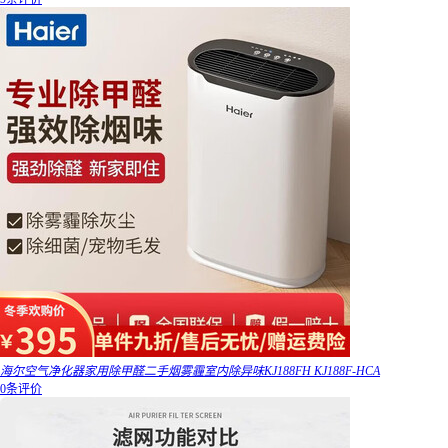
海尔空气净化器家用除甲醛二手烟雾霾室内除异味KJ188FH KJ188F-HCA
0条评价