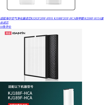
适配海尔空气净化器滤芯KJ202F209F-HY01 KJ188F203F-HCA除甲醛 KJ200F-H15A复
合滤芯
10条评价