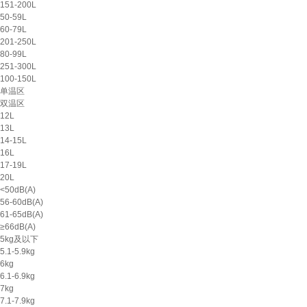
151-200L
50-59L
60-79L
201-250L
80-99L
251-300L
100-150L
单温区
双温区
12L
13L
14-15L
16L
17-19L
20L
<50dB(A)
56-60dB(A)
61-65dB(A)
≥66dB(A)
5kg及以下
5.1-5.9kg
6kg
6.1-6.9kg
7kg
7.1-7.9kg