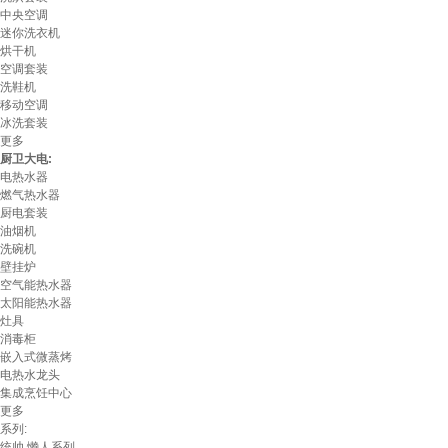
中央空调
迷你洗衣机
烘干机
空调套装
洗鞋机
移动空调
冰洗套装
更多
厨卫大电:
电热水器
燃气热水器
厨电套装
油烟机
洗碗机
壁挂炉
空气能热水器
太阳能热水器
灶具
消毒柜
嵌入式微蒸烤
电热水龙头
集成烹饪中心
更多
系列:
统帅 懒人系列