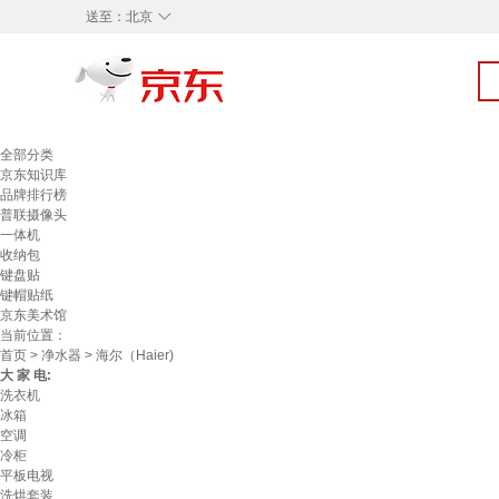
◇
送至：
北京
全部分类
京东知识库
品牌排行榜
普联摄像头
一体机
收纳包
键盘贴
键帽贴纸
京东美术馆
当前位置：
首页
>
净水器
> 海尔（Haier)
大 家 电:
洗衣机
冰箱
空调
冷柜
平板电视
洗烘套装