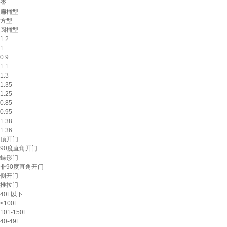
否
扁桶型
方型
圆桶型
1.2
1
0.9
1.1
1.3
1.35
1.25
0.85
0.95
1.38
1.36
顶开门
90度直角开门
蝶形门
非90度直角开门
侧开门
推拉门
40L以下
≤100L
101-150L
40-49L