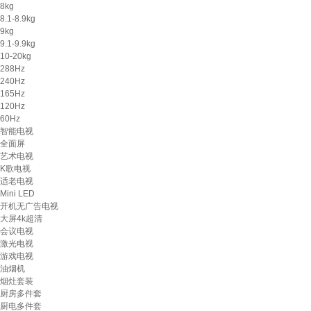
8kg
8.1-8.9kg
9kg
9.1-9.9kg
10-20kg
288Hz
240Hz
165Hz
120Hz
60Hz
智能电视
全面屏
艺术电视
K歌电视
适老电视
Mini LED
开机无广告电视
大屏4k超清
会议电视
激光电视
游戏电视
油烟机
烟灶套装
厨房多件套
厨电多件套