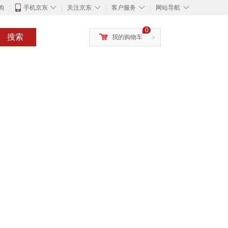
◇
◇
◇
◇
购
手机京东
关注京东
客户服务
网站导航
0
搜索
我的购物车
>