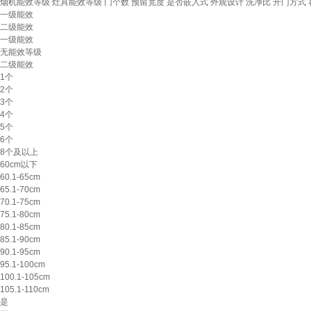
烟机能效等级
灶具能效等级
门个数
预留宽度
是否嵌入式
外观设计
洗净比
开门方式
一级能效
二级能效
一级能效
无能效等级
二级能效
1个
2个
3个
4个
5个
6个
8个及以上
60cm以下
60.1-65cm
65.1-70cm
70.1-75cm
75.1-80cm
80.1-85cm
85.1-90cm
90.1-95cm
95.1-100cm
100.1-105cm
105.1-110cm
是