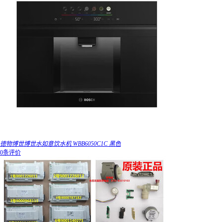
徳物博世博世水如意饮水机 WBB6050C1C 黑色
0条评价