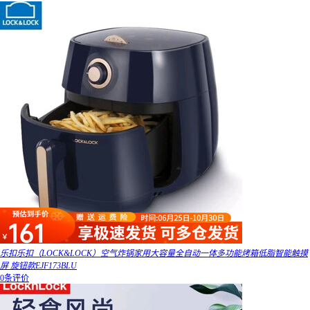
乐扣乐扣（LOCK&LOCK）空气炸锅家用大容量全自动一体多功能烤箱低脂智能触摸
屏 旋钮款EJF173BLU
0条评价