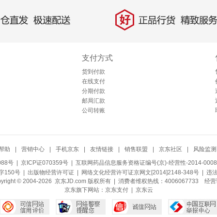
好
直发，极速配送
正品行货，精致服务
支付方式
货到付款
在线支付
分期付款
邮局汇款
公司转账
帮助
|
营销中心
|
手机京东
|
友情链接
|
销售联盟
|
京东社区
|
风险监测
088号
| 京ICP证070359号 |
互联网药品信息服务资格证编号(京)-经营性-2014-0008
150号 |
出版物经营许可证
|
网络文化经营许可证京网文[2014]2148-348号
| 违
pyright © 2004-2026 京东JD.com 版权所有 | 消费者维权热线：4006067733
经营
京东旗下网站：
京东支付
|
京东云