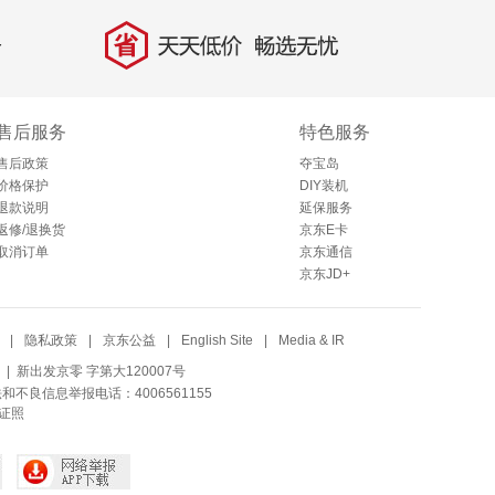
省
天天低价，畅选无忧
售后服务
特色服务
售后政策
夺宝岛
价格保护
DIY装机
退款说明
延保服务
返修/退换货
京东E卡
取消订单
京东通信
京东JD+
|
隐私政策
|
京东公益
|
English Site
|
Media & IR
| 新出发京零 字第大120007号
法和不良信息举报电话：4006561155
证照