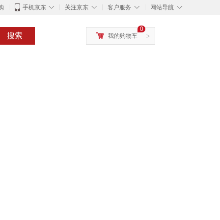
◇
◇
◇
◇
购
手机京东
关注京东
客户服务
网站导航
0
搜索
我的购物车
>