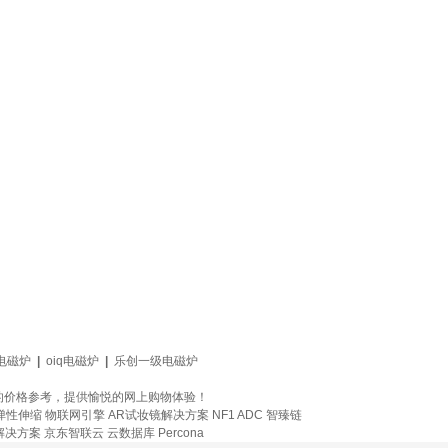
电磁炉
|
oiq电磁炉
|
乐创一级电磁炉
的价格参考，提供愉悦的网上购物体验！
弹性伸缩
物联网引擎
AR试妆镜解决方案
NF1 ADC
智臻链
解决方案
京东智联云
云数据库 Percona