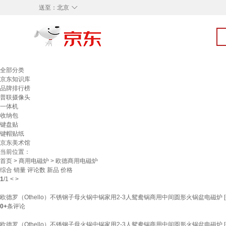
◇
送至：
北京
全部分类
京东知识库
品牌排行榜
普联摄像头
一体机
收纳包
键盘贴
键帽贴纸
京东美术馆
当前位置：
首页
>
商用电磁炉
> 欧德商用电磁炉
综合
销量
评论数
新品
价格
1
/
1
<
>
欧德罗（Othello）不锈钢子母火锅中锅家用2-3人鸳鸯锅商用中间圆形火锅盆电磁炉 [
0+
条评论
欧德罗（Othello）不锈钢子母火锅中锅家用2-3人鸳鸯锅商用中间圆形火锅盆电磁炉 [