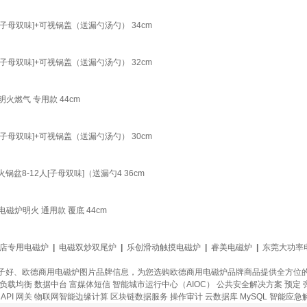
子母双味]+可视锅盖（送漏勺汤勺） 34cm
子母双味]+可视锅盖（送漏勺汤勺） 32cm
火燃气 专用款 44cm
子母双味]+可视锅盖（送漏勺汤勺） 30cm
盆8-12人[子母双味]（送漏勺4 36cm
炉明火 通用款 覆底 44cm
店专用电磁炉
|
电磁双炒双尾炉
|
乐创滑动触摸电磁炉
|
睿美电磁炉
|
东莞大功率
子好、欧德商用电磁炉图片品牌信息，为您选购欧德商用电磁炉品牌商品提供全方位
负载均衡
数据中台
富媒体短信
智能城市运行中心（AIOC）
公共安全解决方案
预定
API 网关
物联网智能边缘计算
区块链数据服务
操作审计
云数据库 MySQL
智能应急