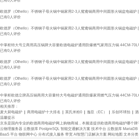
已有
0
人评价
欧德罗（Othello）不锈钢子母火锅中锅家用2-3人鸳鸯锅商用中间圆形火锅盆电磁炉 [
已有
0
人评价
欧德罗（Othello）不锈钢子母火锅中锅家用2-3人鸳鸯锅商用中间圆形火锅盆电磁炉 [
已有
0
人评价
中掌柜特大号立商用高压锅牌大容量欧德电磁炉通用防爆燃气家用压力锅 44CM-70L明
已有
0
人评价
欧德罗（Othello）不锈钢子母火锅中锅家用2-3人鸳鸯锅商用中间圆形火锅盆电磁炉 [
已有
0
人评价
欧德罗（Othello）不锈钢子母火锅中锅家用2-3人鸳鸯锅商用中间圆形火锅盆电磁炉 火锅
已有
0
人评价
中掌柜欧德立牌高压锅商用大容量特大号电磁炉通用防爆家用燃气压力锅 44CM-70L电磁
已有
0
人评价
相关推荐：
麦大厨电磁炉
|
商用电磁炉十大排名
|
英氏米粉0
|
逸臣（EC）
|
乐创环球拍
|
酒
温馨提示
京东是国内专业的欧德商用电磁炉网上购物商城，本频道提供欧德商用电磁炉哪个牌
云物理服务器
云数据库 PostgreSQL
智能交通解决方案
技术中台
云数据库 MariaDB
BaaS 平台
物联网中心
分布式接入服务
带宽
AI智慧门店解决方案
网站地图
文本分类