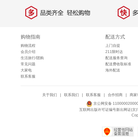
多
快
品类齐全，轻松购物
多仓
购物指南
配送方式
购物流程
上门自提
会员介绍
211限时达
生活旅行/团购
配送服务查询
常见问题
配送费收取标准
大家电
海外配送
联系客服
关于我们
|
联系我们
|
联系客服
|
合作招商
|
商家
京公网安备 11000002000
互联网出版许可证编号新出网证(京)字
Co