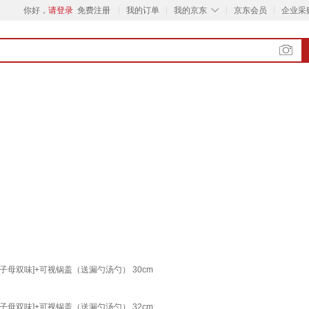
◇
你好，
请登录
免费注册
我的订单
我的京东
京东会员
企业采
子母双味]+可视锅盖（送漏勺汤勺） 30cm
子母双味]+可视锅盖（送漏勺汤勺） 32cm