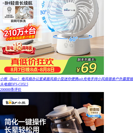
小熊（Bear）电风扇办公室桌面风扇小型迷你便携usb充电手持小风扇宿舍户外露营摇
头电扇DFS-C05L5
200000条评价