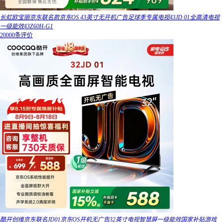
长虹欧宝丽京东联名款京东OS 43英寸无开机广告足球季专属电视43JD 01全高清电视
一级能效43Z60H-G1
20000条评价
酷开创维京东联名JD01京东OS开机无广告32英寸电视智慧屏一级能效国家补贴游戏