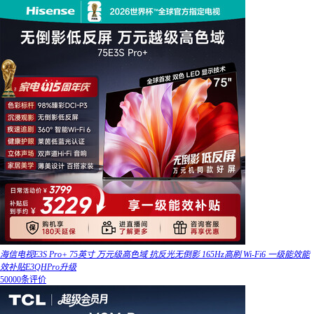
海信电视E3S Pro+ 75英寸 万元级高色域 抗反光无倒影 165Hz高刷 Wi-Fi6 一级能效能
效补贴E3QHPro升级
50000条评价