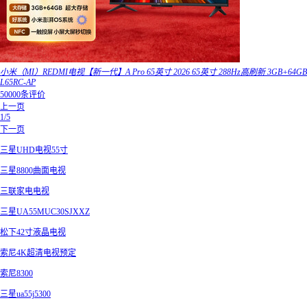
小米（MI）REDMI电视【新一代】A Pro 65英寸 2026 65英寸 288Hz高刷新 3GB+64GB
L65RC-AP
50000条评价
上一页
1/5
下一页
三星UHD电视55寸
三星8800曲面电视
三联家电电视
三星UA55MUC30SJXXZ
松下42寸液晶电视
索尼4K超清电视预定
索尼8300
三星ua55j5300