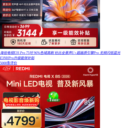
海信电视E3S Pro 75吋 96%色域高刷 杜比全景声U+超画质引擎Pro 无频闪低蓝光
E3NHPro升级能效补贴
5000条评价