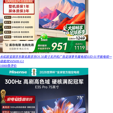
长虹欧宝丽京东联名款京东OS 50英寸无开机广告足球季专属电视50JD 01平板电视一
级能效50Z60H-G1
10000条评价