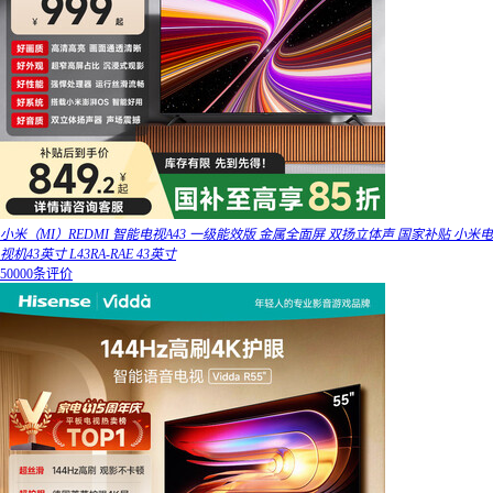
小米（MI）REDMI 智能电视A43 一级能效版 金属全面屏 双扬立体声 国家补贴 小米电
视机43英寸 L43RA-RAE 43英寸
50000条评价