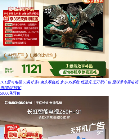
TCL雷鸟电视 50英寸雀4 京东联名款 京东OS系统 低蓝光 无开机广告 足球季专属电视
电视50F195C
50000条评价