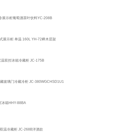
展示柜葡萄酒茶叶饮料YC-208B
柜 单温 160L YH-72榉木层架
双控冰箱冷藏柜 JC-175B
璃门冷藏冷柜 JC-380WGCHSD1U1
箱HHY-88BA
温冷藏柜 JC-268B洋酒款