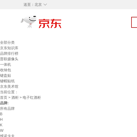
◇
送至：
北京
全部分类
京东知识库
品牌排行榜
普联摄像头
一体机
收纳包
键盘贴
键帽贴纸
京东美术馆
当前位置：
首页
>
酒柜
> 电子红酒柜
品牌:
所有品牌
B
H
K
W
维诺卡夫