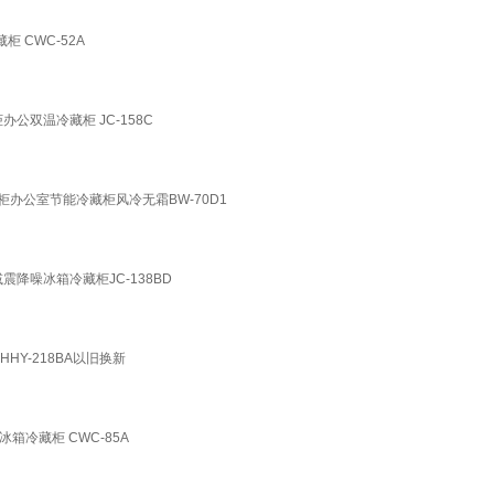
 CWC-52A
公双温冷藏柜 JC-158C
柜办公室节能冷藏柜风冷无霜BW-70D1
震降噪冰箱冷藏柜JC-138BD
Y-218BA以旧换新
箱冷藏柜 CWC-85A