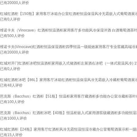
已有
20000
人评价
红城红酒柜【150瓶】家用客厅冰箱办公室红酒柜恒温保湿风冷无霜嵌入式葡萄酒展示柜H
已有
0
人评价
维诺卡夫（Vinocave）红酒柜恒温酒柜家用客厅多功能风冷保湿洋酒 白酒葡萄酒茶叶冰箱
已有
500
人评价
维诺卡夫(Vinocave)红酒柜恒温保湿酒柜四季恒温一级能效家用客厅专业窖藏高端冷藏柜
已有
20000
人评价
红城对开门红酒柜冰吧恒温酒柜家用嵌入式储酒柜左展酒右冰吧（一体式双温风冷) 150瓶
已有
0
人评价
红城红酒柜冰吧【86L】家用客厅冰箱红酒柜恒温保湿风冷无霜嵌入冷藏柜葡萄酒展示柜
已有
48
人评价
芭克斯（Bacchus）红酒柜【51瓶】恒温柜家用客厅藏酒柜多功能办公室冷藏柜茶叶
已有
100
人评价
芭克斯（Bacchus）红酒柜冰吧【40瓶】恒温柜嵌入式家用酒窖级藏酒柜多功能恒湿
已有
1000
人评价
红城红酒柜【24瓶】家用客厅红酒柜风冷无霜恒温恒湿冷藏办公室葡萄酒展示柜一级能效
已有
15
人评价