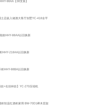
Y-98AA【38支装】
士忌嵌入储酒大客厅别墅YC-418全平
HHY-88AA以旧换新
HY-218AA以旧换新
HHY-88BA以旧换新
款+右挂杯款】YC-270压缩机
藏柜恒温红酒柜家用 BW-70D1榉木层架