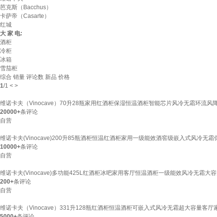
芭克斯（Bacchus）
卡萨帝（Casarte）
红城
大 家 电:
酒柜
冷柜
冰箱
雪茄柜
综合
销量
评论数
新品
价格
1
/
1
<
>
维诺卡夫（Vinocave）70升28瓶家用红酒柜保湿恒温酒柜智能芯片风冷无霜环流风降温
20000+
条评论
自营
维诺卡夫(Vinocave)200升85瓶酒柜恒温红酒柜家用一级能效酒窖级嵌入式风冷无霜保
10000+
条评论
自营
维诺卡夫(Vinocave)多功能425L红酒柜冰吧家用客厅恒温酒柜一级能效风冷无霜大容量
200+
条评论
自营
维诺卡夫（Vinocave）331升128瓶红酒柜恒温酒柜可嵌入式风冷无霜超大容量客厅家用
5000+
条评论