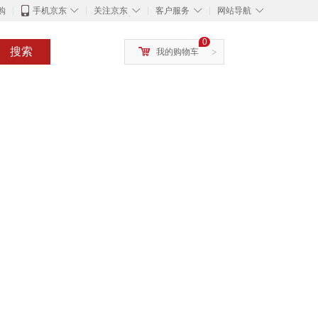
◇
◇
◇
◇
购
手机京东
关注京东
客户服务
网站导航
0
搜索
我的购物车
>