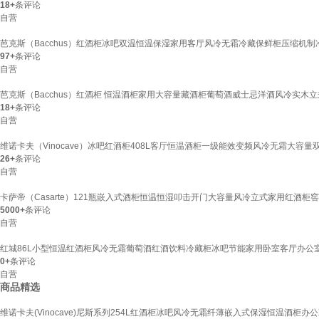
18+
条评论
自营
芭克斯（Bacchus）红酒柜冰吧双温恒温保湿家用客厅风冷无霜冷藏保鲜柜压缩机制冷
97+
条评论
自营
芭克斯（Bacchus）红酒柜 恒温酒柜家用大容量藏酒柜葡萄酒威士忌洋酒风冷实木立式展示
18+
条评论
自营
维诺卡夫（Vinocave）冰吧红酒柜408L客厅恒温酒柜一级能效变频风冷无霜大容量双温
26+
条评论
自营
卡萨帝（Casarte）121瓶嵌入式酒柜恒温恒湿叩击开门大容量风冷立式家用红酒柜窖藏玻
5000+
条评论
自营
红城86L小型恒温红酒柜风冷无霜葡萄酒红酒饮料冷藏柜冰吧节能家用卧室客厅办公室冰
0+
条评论
自营
商品精选
维诺卡夫(Vinocave)尼斯系列254L红酒柜冰吧风冷无霜纤薄嵌入式保湿恒温酒柜办公双