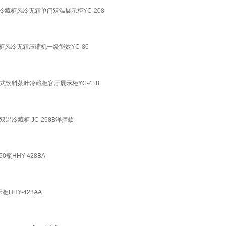
冷藏柜风冷无霜单门双温展示柜YC-208
柜风冷无霜压缩机一级能效YC-86
式饮料茶叶冷藏柜客厅展示柜YC-418
温冷藏柜 JC-268B洋酒款
HHY-428BA
HY-428AA