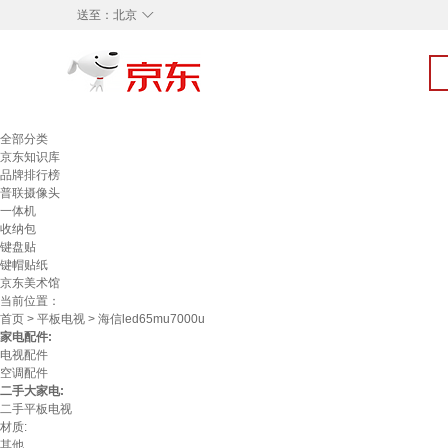
◇
送至：
北京
全部分类
京东知识库
品牌排行榜
普联摄像头
一体机
收纳包
键盘贴
键帽贴纸
京东美术馆
当前位置：
首页
>
平板电视
> 海信led65mu7000u
家电配件:
电视配件
空调配件
二手大家电:
二手平板电视
材质:
其他