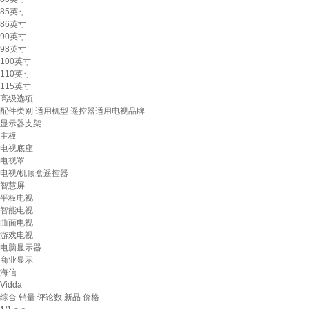
85英寸
86英寸
90英寸
98英寸
100英寸
110英寸
115英寸
高级选项:
配件类别
适用机型
遥控器适用电视品牌
显示器支架
主板
电视底座
电视罩
电视/机顶盒遥控器
智慧屏
平板电视
智能电视
曲面电视
游戏电视
电脑显示器
商业显示
海信
Vidda
综合
销量
评论数
新品
价格