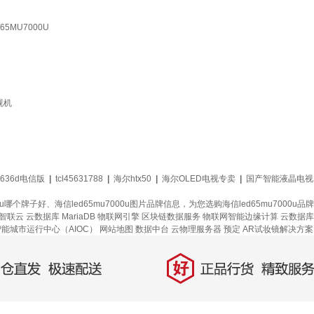
65MU7000U
视机
cl636d电信版
|
tcl45631788
|
海尔htx50
|
海尔OLED电视专卖
|
国产智能液晶电视
000u哪个牌子好、海信led65mu7000u图片品牌信息，为您选购海信led65mu7
智联云
云数据库 MariaDB
物联网引擎
区块链数据服务
物联网智能边缘计算
云数据库 
智能城市运行中心（AIOC）
网站地图
数据中台
云物理服务器
预定
AR试妆镜解决方案
好
直发，极速配送
正品行货，精致服务