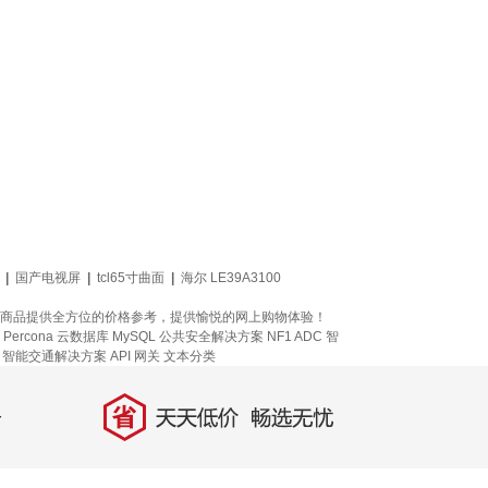
|
国产电视屏
|
tcl65寸曲面
|
海尔 LE39A3100
000u品牌商品提供全方位的价格参考，提供愉悦的网上购物体验！
Percona
云数据库 MySQL
公共安全解决方案
NF1 ADC
智
智能交通解决方案
API 网关
文本分类
省
天天低价，畅选无忧