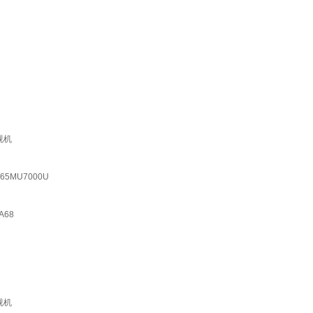
视机
65MU7000U
A68
视机