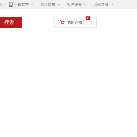
◇
◇
◇
◇
购
手机京东
关注京东
客户服务
网站导航
0
搜索
我的购物车
>