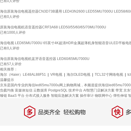
已有
0
人评价
海信原装海信电视遥控器CN3D73B通用 LED43N2600 LED55MU7000U LED58/60/
已有
0
人评价
原装海信电视机语音遥控器CRF3A68 LED50/55/60/65/70MU7000U
已有
1000
人评价
海信电视 LED65MU7000U 65英寸4K超清HDR金属超薄机身智能语音ULED平板电
已有
0
人评价
海信原装海信电视机蓝牙语音遥控器 LED60/65MU7000U
已有
57
人评价
相关推荐：
海尔（Haier）LE48AL88F51
|
VR电视
|
海尔OLED电视
|
TCL32寸网络电视
|
t
温馨提示
京东是国内专业的海信led65mu7000u网上购物商城，本频道提供海信led65mu7
负载均衡
富媒体短信
云数据库 PostgreSQL
技术中台
AI智慧门店解决方案
带宽
京东
臻链 BaaS 平台
分布式接入服务
智能应急解决方案
操作审计
物联网中心
弹性伸缩
多
快
品类齐全，轻松购物
多仓