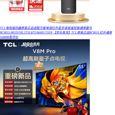
TCL电视遥控器原装正品适配万能电视红外蓝牙语音遥控板通用雷鸟
RC801L/802D/50L2/55L8/55A660U/55F8 【京仓发货】TCL原装正品RC801L红外通用
100000条评价