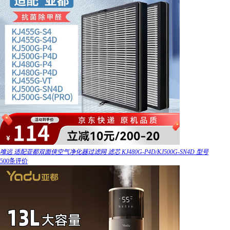
唯远 适配亚都双面侠空气净化器过滤网 滤芯 KJ480G-P4D/KJ500G-SN4D 型号
500条评价