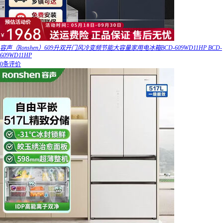
容声（Ronshen）609升双开门风冷变频节能大容量家用电冰箱BCD-609WD11HP BCD-
609WD11HP
0条评价