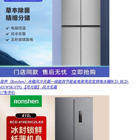
容声（Ronshen）冰箱风冷无霜一级能效节能省电家用双变频电冰箱BCD- BCD-
431WSK1FPG【月光银】 风冷无霜
17条评价