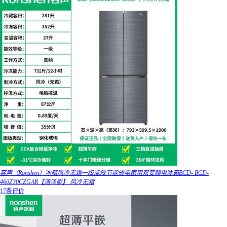
容声（Ronshen）冰箱风冷无霜一级能效节能省电家用双变频电冰箱BCD- BCD-
460Z30CZGAR【清泽影】 风冷无霜
17条评价