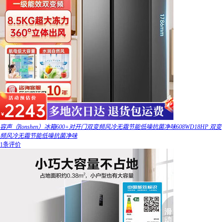
容声（Ronshen）冰箱600+对开门双变频风冷无霜节能低噪抗菌净味608WD18HP 双变
频风冷无霜节能低噪抗菌净味
1条评价