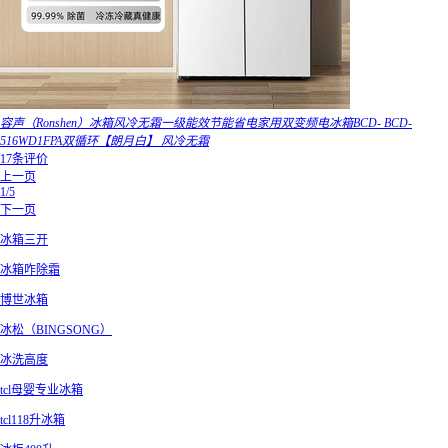
容声（Ronshen）冰箱风冷无霜一级能效节能省电家用双变频电冰箱BCD- BCD-
516WD1FPA双循环【朗月白】 风冷无霜
17条评价
上一页
1/5
下一页
冰箱三开
冰箱咋除霜
博世冰箱
冰松（BINGSONG）
冰洗高度
tcl母婴专业冰箱
tcl118升冰箱