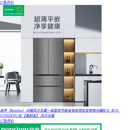
17条评价
容声（Ronshen）冰箱风冷无霜一级能效节能省电家用双变频电冰箱BCD- BCD-
515N50FZGAK【墨韵岩】 风冷无霜
17条评价