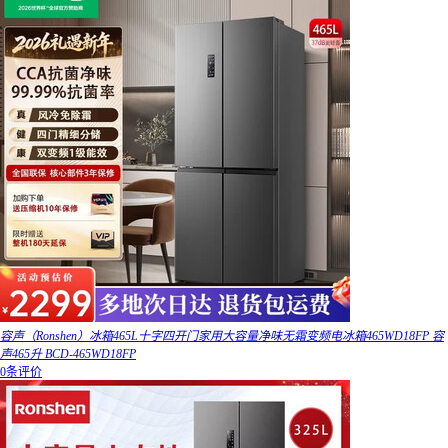
容声（Ronshen）冰箱465L十字四开门家用大容量净味无霜变频电冰箱465WD18FP 容
声465升 BCD-465WD18FP
0条评价