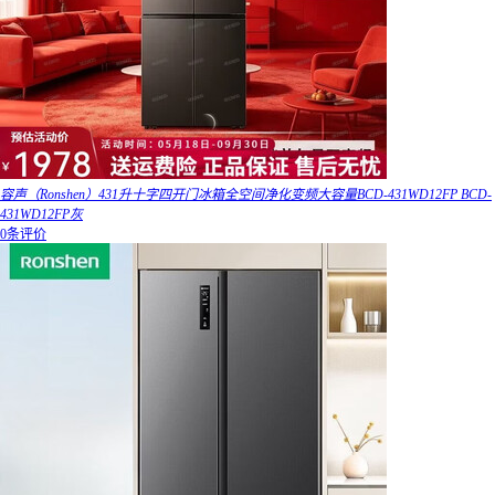
容声（Ronshen）431升十字四开门冰箱全空间净化变频大容量BCD-431WD12FP BCD-
431WD12FP灰
0条评价