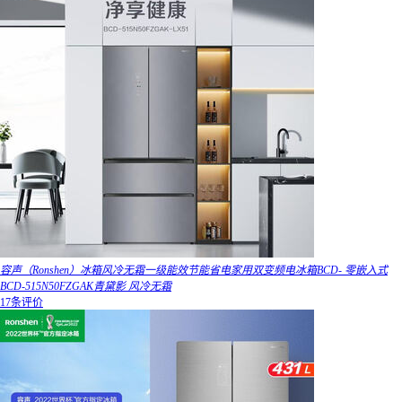
容声（Ronshen）冰箱风冷无霜一级能效节能省电家用双变频电冰箱BCD- 零嵌入式
BCD-515N50FZGAK青黛影 风冷无霜
17条评价