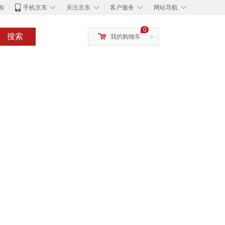
◇
◇
◇
◇
购
手机京东
关注京东
客户服务
网站导航
0
搜索
我的购物车
>