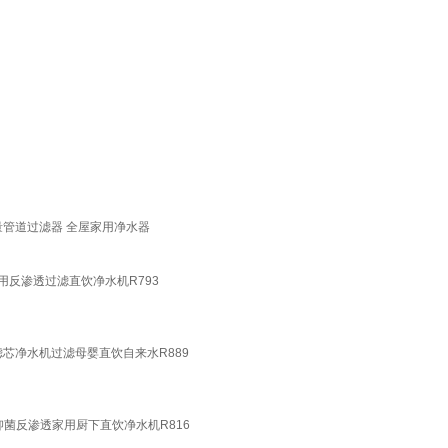
通量管道过滤器 全屋家用净水器
下用反渗透过滤直饮净水机R793
菌滤芯净水机过滤母婴直饮自来水R889
膜抑菌反渗透家用厨下直饮净水机R816