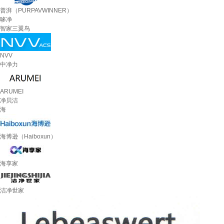
普湃（PURPAVWINNER）
哆净
智家三翼鸟
NVV
中净力
ARUMEI
净贝洁
海
海博逊（Haiboxun）
海享家
洁净世家