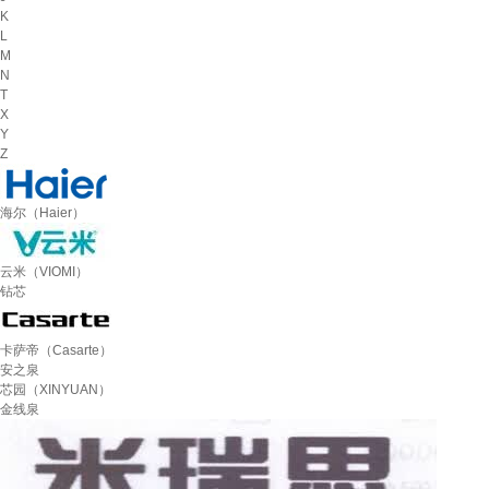
K
L
M
N
T
X
Y
Z
海尔（Haier）
云米（VIOMI）
钻芯
卡萨帝（Casarte）
安之泉
芯园（XINYUAN）
金线泉