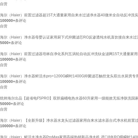
自营
海尔（Haier）前置过滤器超15T大通量家用自来水过滤净水器40微米全自动反冲洗实
100000+
条评论
自营
海尔（Haier）净水器母婴认证家用厨下式抑菌滤芯RO反渗透纯水机直饮接自来水过滤器12
5000+
条评论
海尔（Haier）前置过滤器培林自净化系列五涡轮自动反冲洗钛金滤网15T大通量家用自来
100000+
条评论
自营
海尔（Haier）净水器鲜活水pro+1200G瞬时1400G抑菌滤芯触控龙头双出水厨房
100000+
条评论
自营
统帅海尔出品【超省电F5PRO】双胆扁桶电热水器60升家用一级能效无垢净肤洗国
50000+
条评论
自营
海尔（Haier）【全新升级】净水器水龙头过滤器家用自来水滤水器台式净水机前置
100000+
条评论
海尔（Haier）鲜活水净水器ProMax家用高端热销新品净水机 进口8年RO膜瞬时1400