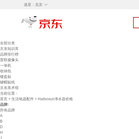
◇
送至：
北京
全部分类
京东知识库
品牌排行榜
普联摄像头
一体机
收纳包
键盘贴
键帽贴纸
京东美术馆
当前位置：
首页
>
生活电器配件
> Haiboxun净水器价格
品牌:
所有品牌
A
B
D
H
J