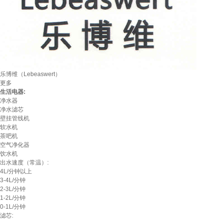
乐博维（Lebeaswert）
更多
生活电器:
净水器
净水滤芯
壁挂管线机
软水机
茶吧机
空气净化器
饮水机
出水速度（常温）:
4L/分钟以上
3-4L/分钟
2-3L/分钟
1-2L/分钟
0-1L/分钟
滤芯: