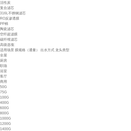
活性炭
复合滤芯
316L不锈钢滤芯
RO反渗透膜
PP棉
陶瓷滤芯
空纤超滤膜
碳纤维滤芯
高级选项:
适用场景
膜规格（通量）
出水方式
龙头类型
全屋
厨房
职场
浴室
客厅
商用
50G
75G
100G
400G
600G
800G
1000G
1200G
1400G