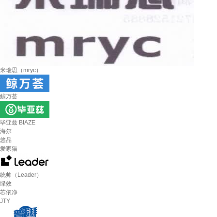
米瑞思（mryc）
鲸万荟
毕亚兹 BIAZE
海尔
悠品
爱家猫
统帅（Leader）
绿效
芯依净
JTY