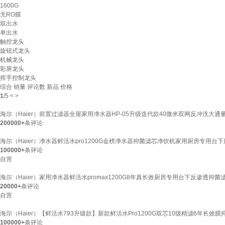
1600G
无RO膜
双出水
单出水
触控龙头
旋钮式龙头
机械龙头
彩屏龙头
挥手控制龙头
综合
销量
评论数
新品
价格
1
/
5
<
>
海尔（Haier）前置过滤器全屋家用净水器HP-05升级迭代款40微米双网反冲洗大
200000+
条评论
海尔（Haier）净水器鲜活水pro1200G金榜净水器抑菌滤芯净饮机家用厨房专用台
100000+
条评论
自营
海尔（Haier）家用净水器鲜活水promax1200G8年真长效厨房专用台下反渗透抑
20000+
条评论
自营
海尔（Haier）【鲜活水793升级款】新款鲜活水Pro1200G双芯10级精滤6年长效
100000+
条评论