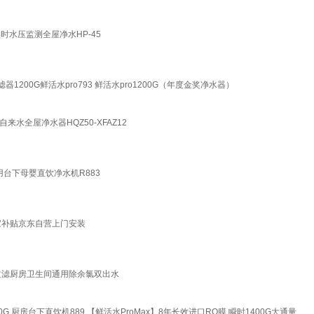
时水压监测全屋净水HP-45
00G鲜活水pro793 鲜活水pro1200G（年度金奖净水器）
水全屋净水器HQZ50-XFAZ12
专用台下母婴直饮净水机R883
家补贴京东自营上门安装
过滤厨房卫生间通用除余氯双出水
G 厨房台下直饮机889 【鲜活水ProMax】8年长效进口RO膜 瞬时1400G大通量