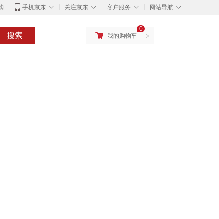
◇
◇
◇
◇
购
手机京东
关注京东
客户服务
网站导航
0
搜索
我的购物车
>