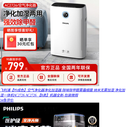
飞利浦【99成色】空气净化器净化加湿器 除味除甲醛雾霾细菌 纳米无雾加湿 净化加
湿一体机AC2726 AC2726 【B类】机器全新-包装微瑕
34条评价