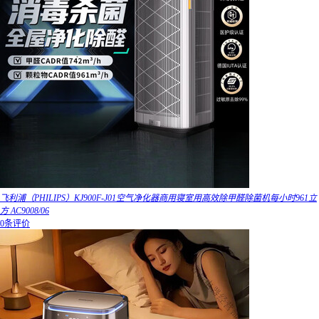
飞利浦（PHILIPS）KJ900F-J01空气净化器商用寝室用高效除甲醛除菌机每小时961立
方 AC9008/06
0条评价