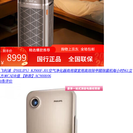
飞利浦（PHILIPS）KJ900F-J01空气净化器商用寝室用高效除甲醛除菌机每小时961立
方米CADR值 【新款】AC9008/06
0条评价