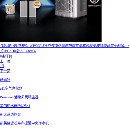
飞利浦（PHILIPS）KJ900F-J01空气净化器商用寝室用高效除甲醛除菌机每小时961立
方米CADR值 AC9008/06
0条评价
上一页
1/1
下一页
驰恩特
a11空气净化器
Proscenic 浦桑尼克吸尘器
美的热水器f50-25b1
新风系统购买
凯芙隆滤芯寿命提醒中央净水机