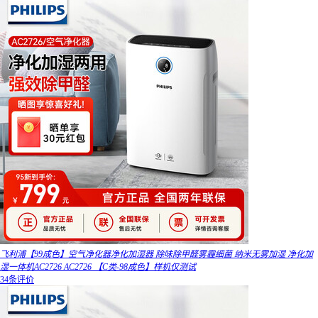
飞利浦【99成色】空气净化器净化加湿器 除味除甲醛雾霾细菌 纳米无雾加湿 净化加
湿一体机AC2726 AC2726 【C类-98成色】样机仅测试
34条评价