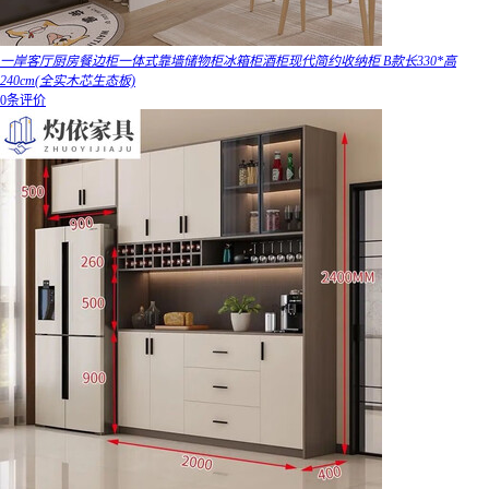
一岸客厅厨房餐边柜一体式靠墙储物柜冰箱柜酒柜现代简约收纳柜 B款长330*高
240cm(全实木芯生态板)
0条评价