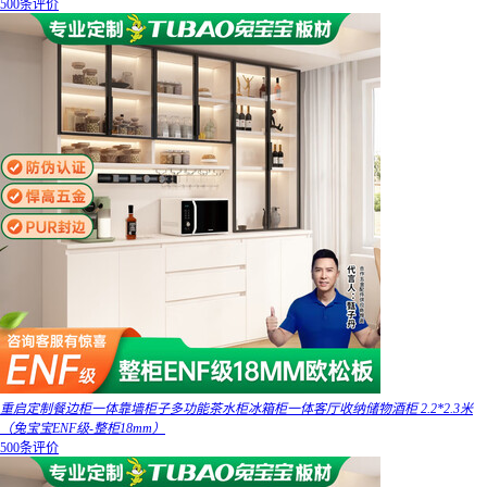
500条评价
重启定制餐边柜一体靠墙柜子多功能茶水柜冰箱柜一体客厅收纳储物酒柜 2.2*2.3米
（兔宝宝ENF级-整柜18mm）
500条评价