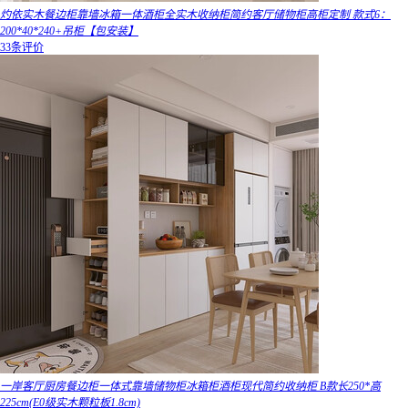
灼依实木餐边柜靠墙冰箱一体酒柜全实木收纳柜简约客厅储物柜高柜定制 款式6：
200*40*240+吊柜【包安装】
33条评价
一岸客厅厨房餐边柜一体式靠墙储物柜冰箱柜酒柜现代简约收纳柜 B款长250*高
225cm(E0级实木颗粒板1.8cm)