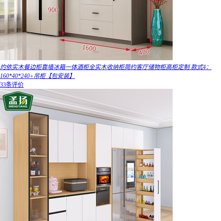
灼依实木餐边柜靠墙冰箱一体酒柜全实木收纳柜简约客厅储物柜高柜定制 款式4：
160*40*240+吊柜【包安装】
33条评价