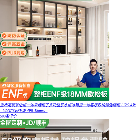
重启定制餐边柜一体靠墙柜子多功能茶水柜冰箱柜一体客厅收纳储物酒柜 1.6*2.4米
（兔宝宝ENF级-整柜18mm）
500条评价