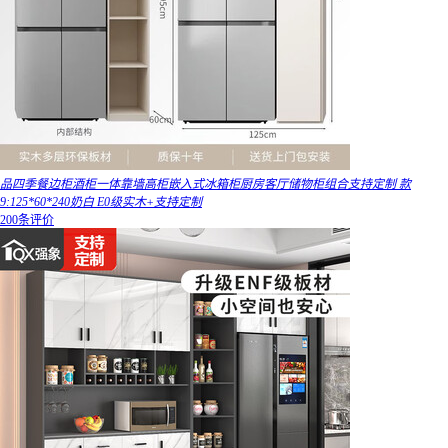
品四季餐边柜酒柜一体靠墙高柜嵌入式冰箱柜厨房客厅储物柜组合支持定制 款
9:125*60*240奶白 E0级实木+支持定制
200条评价