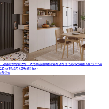
一岸客厅厨房餐边柜一体式靠墙储物柜冰箱柜酒柜现代简约收纳柜 A款长120*高
225cm(E0级实木颗粒板1.8cm)
0条评价