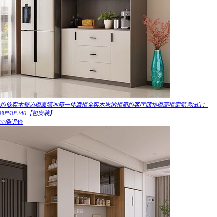
灼依实木餐边柜靠墙冰箱一体酒柜全实木收纳柜简约客厅储物柜高柜定制 款式1：
80*40*240【包安装】
33条评价