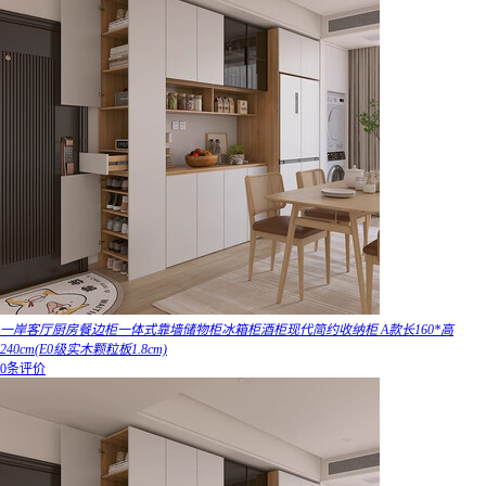
一岸客厅厨房餐边柜一体式靠墙储物柜冰箱柜酒柜现代简约收纳柜 A款长160*高
240cm(E0级实木颗粒板1.8cm)
0条评价