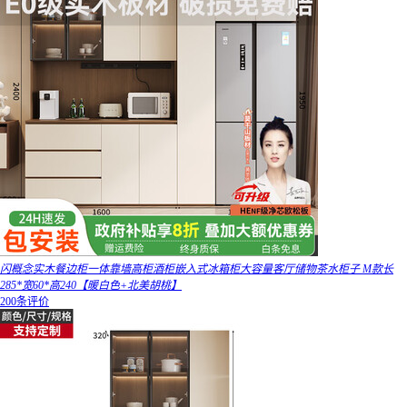
闪概念实木餐边柜一体靠墙高柜酒柜嵌入式冰箱柜大容量客厅储物茶水柜子 M款长
285*宽60*高240【暖白色+北美胡桃】
200条评价