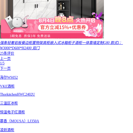
强象轻奢岩板餐边柜置物架高柜嵌入式冰箱柜子酒柜一体靠墙定制G80 款式1：
W3000*D600*H2400 双门
25条评价
上一页
1/5
下一页
海尔WS052
VKE酒柜
ThorkitchenHWC2402U
三温区冰柜
恒温电子红酒柜
慕香（MOUSA）LJ350A
凌跃酒柜