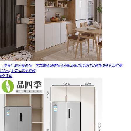
一岸客厅厨房餐边柜一体式靠墙储物柜冰箱柜酒柜现代简约收纳柜 B款长250*高
225cm(全实木芯生态板)
0条评价