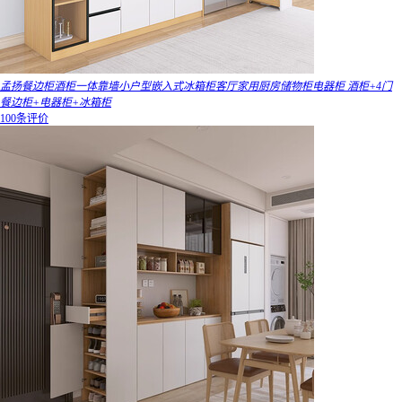
孟扬餐边柜酒柜一体靠墙小户型嵌入式冰箱柜客厅家用厨房储物柜电器柜 酒柜+4门
餐边柜+电器柜+冰箱柜
100条评价