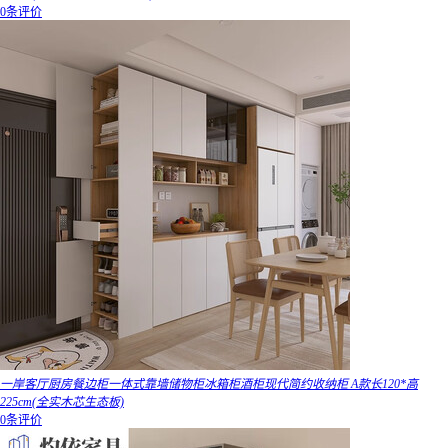
0条评价
一岸客厅厨房餐边柜一体式靠墙储物柜冰箱柜酒柜现代简约收纳柜 A款长120*高
225cm(全实木芯生态板)
0条评价