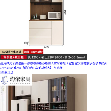
丽贝林实木餐边柜一体靠墙高柜酒柜嵌入式冰箱柜大容量客厅储物茶水柜子 B款长
120*宽60*高240【暖白色+北美胡桃木】 包安装
200条评价