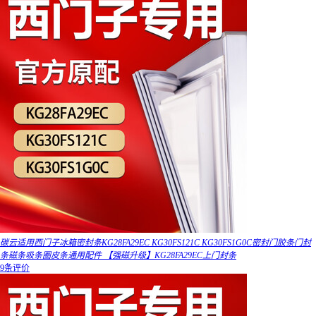
碳云适用西门子冰箱密封条KG28FA29EC KG30FS121C KG30FS1G0C密封门胶条门封
条磁条吸条圈皮条通用配件 【强磁升级】KG28FA29EC上门封条
9条评价