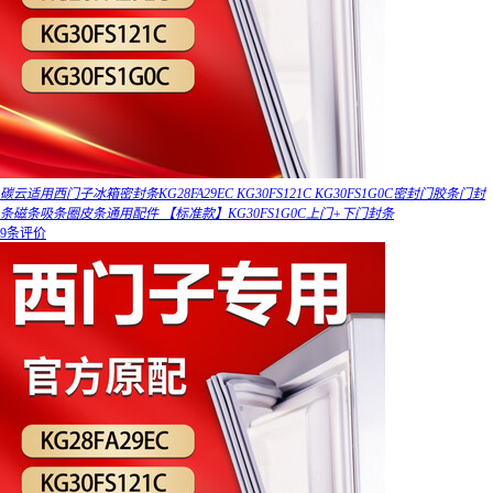
碳云适用西门子冰箱密封条KG28FA29EC KG30FS121C KG30FS1G0C密封门胶条门封
条磁条吸条圈皮条通用配件 【标准款】KG30FS1G0C上门+下门封条
9条评价