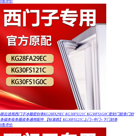
9条评价
碳云适用西门子冰箱密封条KG28FA29EC KG30FS121C KG30FS1G0C密封门胶条门封
条磁条吸条圈皮条通用配件 【标准款】KG30FS121C上门+中门+下门封条
9条评价