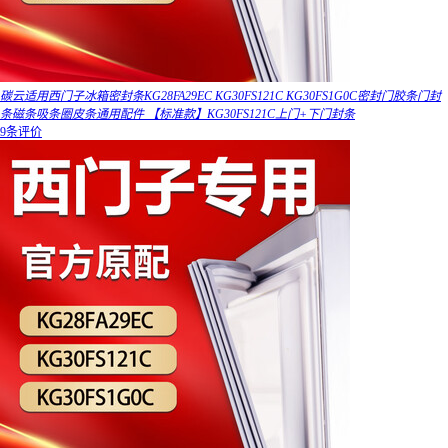
碳云适用西门子冰箱密封条KG28FA29EC KG30FS121C KG30FS1G0C密封门胶条门封
条磁条吸条圈皮条通用配件 【标准款】KG30FS121C上门+下门封条
9条评价