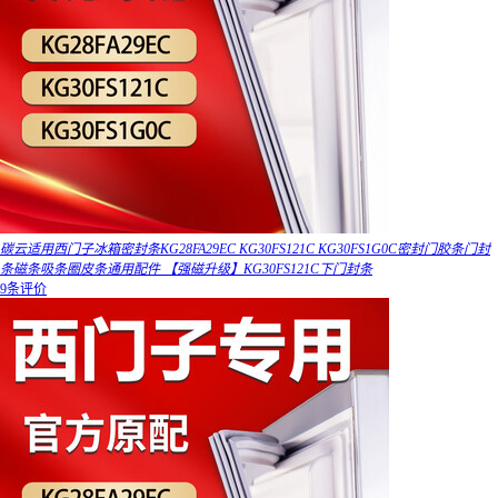
碳云适用西门子冰箱密封条KG28FA29EC KG30FS121C KG30FS1G0C密封门胶条门封
条磁条吸条圈皮条通用配件 【强磁升级】KG30FS121C下门封条
9条评价