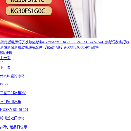
碳云适用西门子冰箱密封条KG28FA29EC KG30FS121C KG30FS1G0C密封门胶条门封
条磁条吸条圈皮条通用配件 【强磁升级】KG30FS1G0C中门封条
9条评价
上一页
1/3
下一页
什么叫直冷冰箱
BC-50L
三星三门冰箱280
三门家用冰箱
HUSKYBC-46-151
帕琪丝双门冰箱
jd海尔超品日优惠