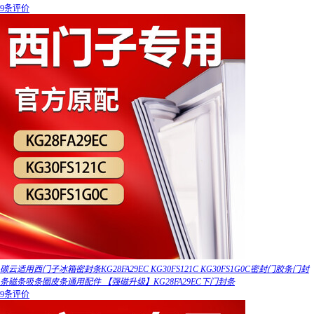
9条评价
碳云适用西门子冰箱密封条KG28FA29EC KG30FS121C KG30FS1G0C密封门胶条门封
条磁条吸条圈皮条通用配件 【强磁升级】KG28FA29EC下门封条
9条评价