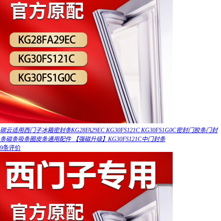
碳云适用西门子冰箱密封条KG28FA29EC KG30FS121C KG30FS1G0C密封门胶条门封
条磁条吸条圈皮条通用配件 【强磁升级】KG30FS121C中门封条
9条评价