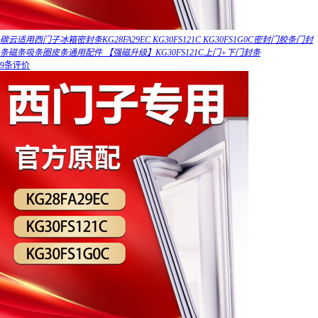
碳云适用西门子冰箱密封条KG28FA29EC KG30FS121C KG30FS1G0C密封门胶条门封
条磁条吸条圈皮条通用配件 【强磁升级】KG30FS121C上门+下门封条
9条评价