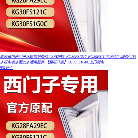
碳云适用西门子冰箱密封条KG28FA29EC KG30FS121C KG30FS1G0C密封门胶条门封
条磁条吸条圈皮条通用配件 【强磁升级】KG30FS1G0C上门封条
9条评价