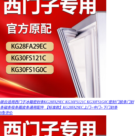
碳云适用西门子冰箱密封条KG28FA29EC KG30FS121C KG30FS1G0C密封门胶条门封
条磁条吸条圈皮条通用配件 【标准款】KG28FA29EC上门+中门+下门封条
9条评价