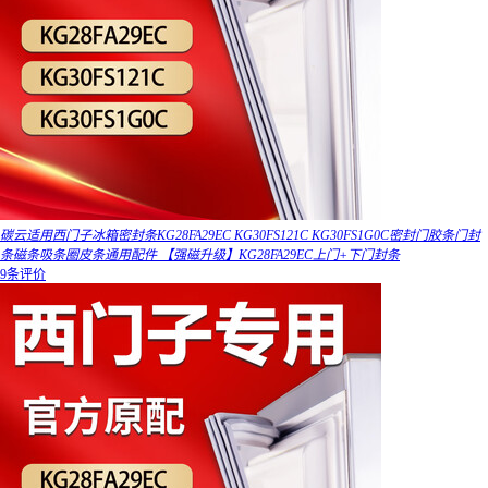
碳云适用西门子冰箱密封条KG28FA29EC KG30FS121C KG30FS1G0C密封门胶条门封
条磁条吸条圈皮条通用配件 【强磁升级】KG28FA29EC上门+下门封条
9条评价