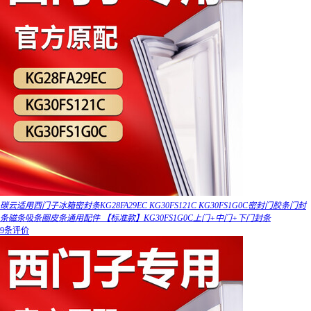
碳云适用西门子冰箱密封条KG28FA29EC KG30FS121C KG30FS1G0C密封门胶条门封
条磁条吸条圈皮条通用配件 【标准款】KG30FS1G0C上门+中门+下门封条
9条评价