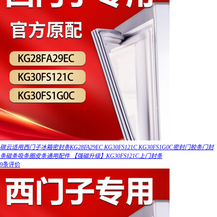
碳云适用西门子冰箱密封条KG28FA29EC KG30FS121C KG30FS1G0C密封门胶条门封
条磁条吸条圈皮条通用配件 【强磁升级】KG30FS121C上门封条
9条评价