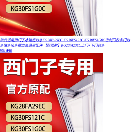
碳云适用西门子冰箱密封条KG28FA29EC KG30FS121C KG30FS1G0C密封门胶条门封
条磁条吸条圈皮条通用配件 【标准款】KG28FA29EC上门+下门封条
9条评价