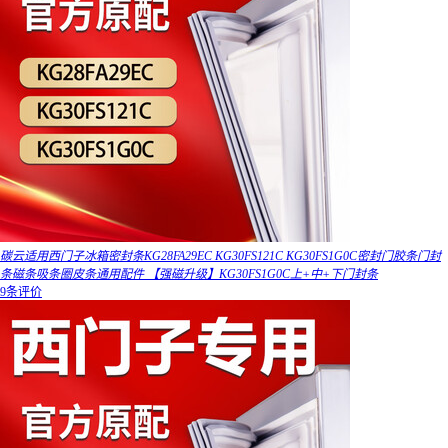
碳云适用西门子冰箱密封条KG28FA29EC KG30FS121C KG30FS1G0C密封门胶条门封
条磁条吸条圈皮条通用配件 【强磁升级】KG30FS1G0C上+中+下门封条
9条评价