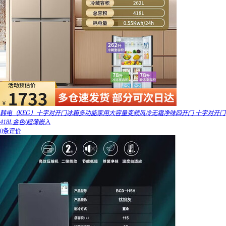
韩电（KEG）十字对开门冰箱多功能家用大容量变频风冷无霜净味四开门 十字对开门
418L金色/超薄嵌入
0条评价