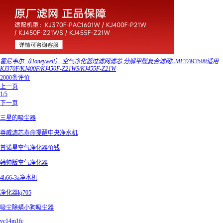
霍尼韦尔（Honeywell） 空气净化器过滤网滤芯 分解甲醛复合滤网CMF37M3500适用
KJ370F/KJ400F/KJ450F-Z21WS/KJ455F-Z21W
2000条评价
上一页
1/5
下一页
三星的吸尘器
尊威滤芯寿命提醒中央净水机
普诺星空气净化器价钱
韩帅版空气净化器
4h66-3a净水机
净化器kj705
吸尘除螨小狗吸尘器
vc14m1fc