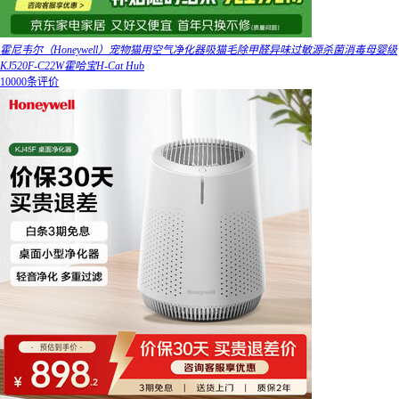
霍尼韦尔（Honeywell）宠物猫用空气净化器吸猫毛除甲醛异味过敏源杀菌消毒母婴级
KJ520F-C22W霍哈宝H-Cat Hub
10000条评价