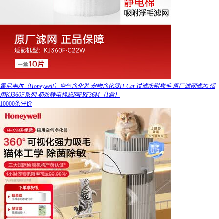
霍尼韦尔（Honeywell）空气净化器 宠物净化器H-Cat 过滤吸附猫毛 原厂滤网滤芯 适
用KJ360F系列 初效静电棉滤网PRF36M（1盒）
10000条评价