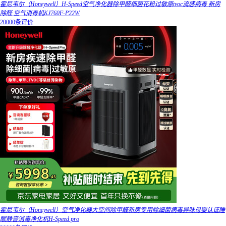
霍尼韦尔（Honeywell）H-Speed空气净化器除甲醛细菌花粉过敏原tvoc流感病毒 新房
除醛 空气消毒机KJ760F-P22W
20000条评价
霍尼韦尔（Honeywell）空气净化器大空间除甲醛新房专用除细菌病毒异味母婴认证睡
眠静音消毒净化机H-Speed pro