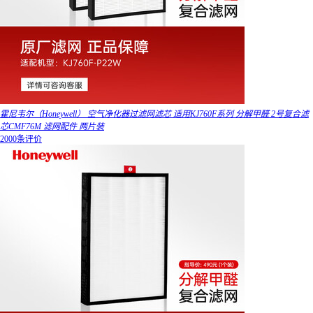
霍尼韦尔（Honeywell） 空气净化器过滤网滤芯 适用KJ760F系列 分解甲醛 2号复合滤
芯CMF76M 滤网配件 两片装
2000条评价