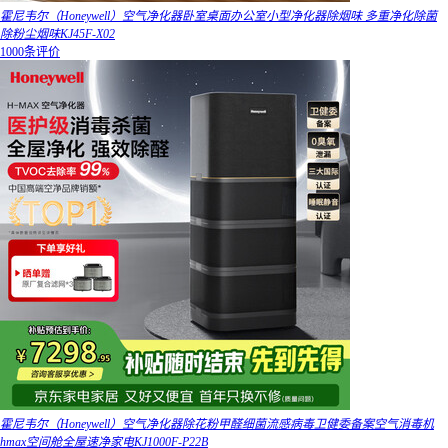
霍尼韦尔（Honeywell）空气净化器卧室桌面办公室小型净化器除烟味 多重净化除菌
除粉尘烟味KJ45F-X02
1000条评价
霍尼韦尔（Honeywell）空气净化器除花粉甲醛细菌流感病毒卫健委备案空气消毒机
hmax空间舱全屋速净家电KJ1000F-P22B