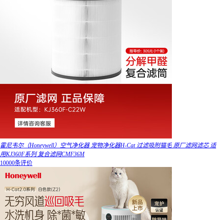
霍尼韦尔（Honeywell）空气净化器 宠物净化器H-Cat 过滤吸附猫毛 原厂滤网滤芯 适
用KJ360F系列 复合滤网CMF36M
10000条评价