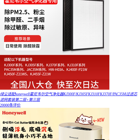
绿尘适配honeywell霍尼韦尔空气净化器KJ300F/KJ305FKJ310FKJ370F/PAC35M过滤芯
滤网套装第二层+第三层
20000条评价