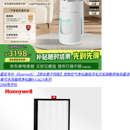
霍尼韦尔（Honeywell）【郑合惠子同款】宠物空气净化器吸浮毛沉毛除敏异味杀菌消
毒可水洗猫用净化器H-Cat2.0系列
2000条评价