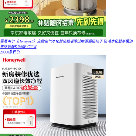
霍尼韦尔（Honeywell）宠物空气净化器吸猫毛除过敏源猫猫搭子 猫毛净化器杀菌消
毒除异味KJ360F-C22W
20000条评价