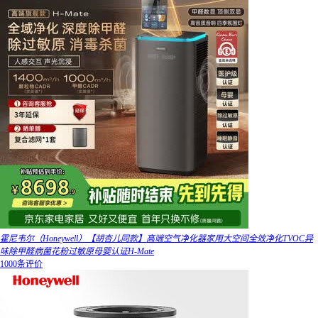
霍尼韦尔（Honeywell）【胡杏儿同款】高端空气净化器家用大空间全效净化TVOC异
味除甲醛病菌花粉过敏原母婴认证H-Mate
1000条评价