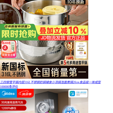
三四钢雪平锅内层316L不锈钢奶锅辅食小汤锅泡面煮锅20cm食品级一体成型
100000条评价