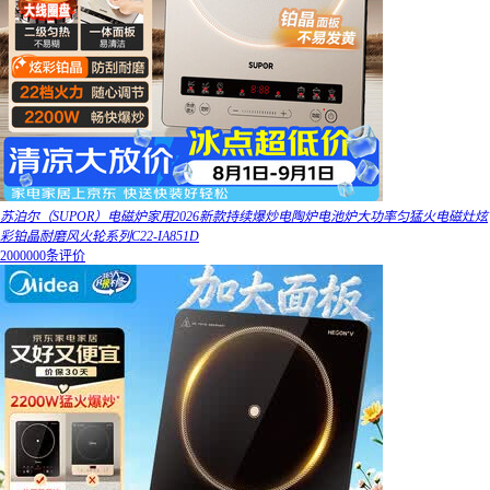
苏泊尔（SUPOR）电磁炉家用2026新款持续爆炒电陶炉电池炉大功率匀猛火电磁灶炫
彩铂晶耐磨风火轮系列C22-IA851D
2000000条评价