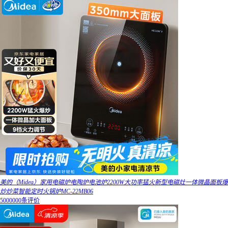
美的（Midea）家用电磁炉电陶炉电池炉2200W大功率猛火新型电磁灶一体微晶面板爆
炒炒菜智能定时火锅炉MC-22MB06
5000000条评价