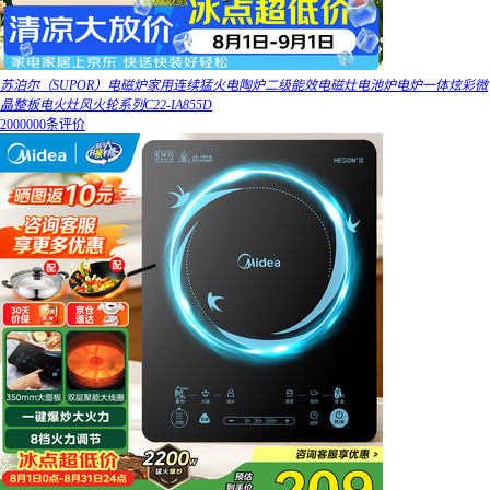
苏泊尔（SUPOR）电磁炉家用连续猛火电陶炉二级能效电磁灶电池炉电炉一体炫彩微
晶整板电火灶风火轮系列C22-IA855D
2000000条评价