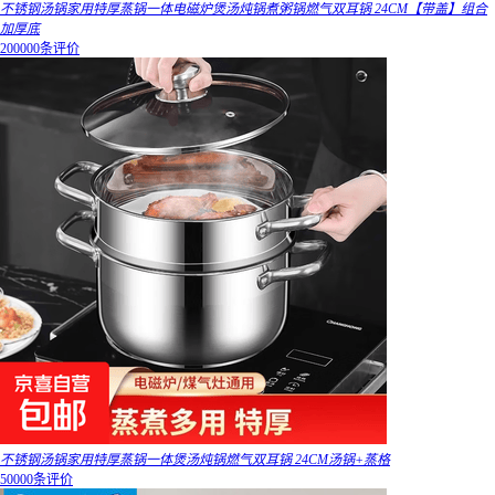
不锈钢汤锅家用特厚蒸锅一体电磁炉煲汤炖锅煮粥锅燃气双耳锅 24CM【带盖】组合
加厚底
200000条评价
不锈钢汤锅家用特厚蒸锅一体煲汤炖锅燃气双耳锅 24CM汤锅+蒸格
50000条评价