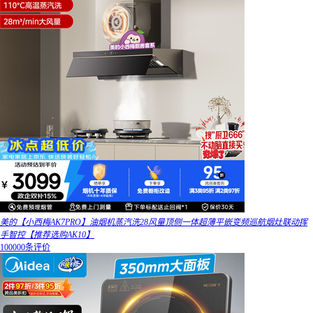
美的【小西梅AK7PRO】油烟机蒸汽洗28风量顶侧一体超薄平嵌变频巡航烟灶联动挥
手智控【推荐选购AK10】
100000条评价