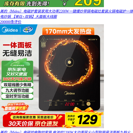
美的（Midea）电磁炉套装家用大功率2200W一键爆炒带锅电磁灶套装火锅电磁炉一体
电炒锅 【单灶+双锅】大面板大线圈
200000条评价
美的（Midea）电磁炉电陶炉家用 电池炉2200W大功率猛火小型耐用易洁面板九档火