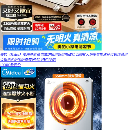
美的（Midea）电陶炉煮茶电磁炉家用新型电磁灶 2200W大功率智能双环火锅炒菜用
火锅电池炉围炉煮茶炉MC-HW22E05
100000条评价