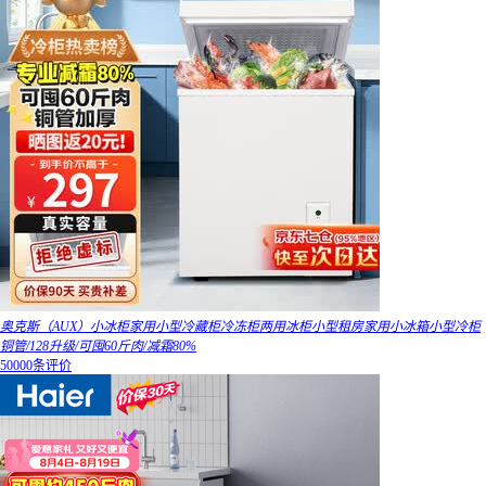
奥克斯（AUX）小冰柜家用小型冷藏柜冷冻柜两用冰柜小型租房家用小冰箱小型冷柜
铜管/128升级/可囤60斤肉/减霜80%
50000条评价