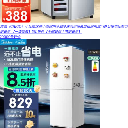
志高（CHIGO）小冰箱迷你小型家用冷藏冷冻两用宿舍出租房用双门办公室电冰箱节
能省电 【一级能效】76L银色【全国联保丨节能省电】
200000条评价