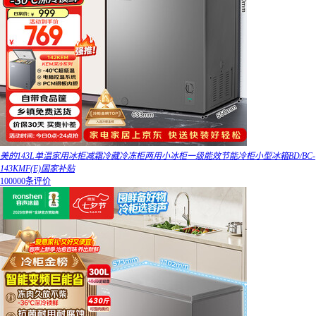
美的143L单温家用冰柜减霜冷藏冷冻柜两用小冰柜一级能效节能冷柜小型冰箱BD/BC-
143KMF(E)国家补贴
100000条评价