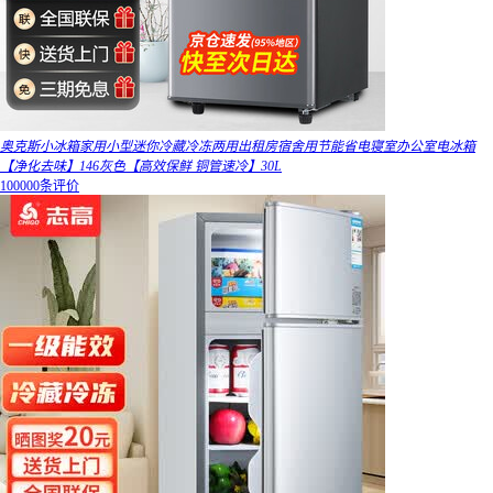
奥克斯小冰箱家用小型迷你冷藏冷冻两用出租房宿舍用节能省电寝室办公室电冰箱
【净化去味】146灰色【高效保鲜 铜管速冷】30L
100000条评价