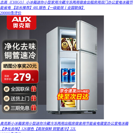
志高（CHIGO）小冰箱迷你小型家用冷藏冷冻两用宿舍出租房用双门办公室电冰箱节
能省电 【店长推荐】48L银色【一级能效丨全国联保】
200000条评价
奥克斯小冰箱家用小型迷你冷藏冷冻两用出租房宿舍用节能省电寝室办公室电冰箱
【净化去味】126银色【高效保鲜 铜管速冷】22L