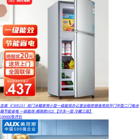
志高（CHIGO）双门冰箱家用小型一级能效办公室出租房宿舍用双开门中型二门电冰
箱节能省电 一级能效-搁架款102L【冷冻一层 冷藏三层】
100000条评价