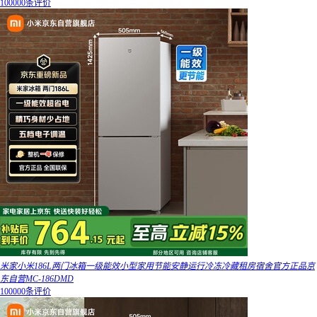
100000条评价
米家小米186L两门冰箱一级能效小型家用节能安静运行冷冻冷藏租房宿舍官方正品京
东自营MC-186DMD
100000条评价