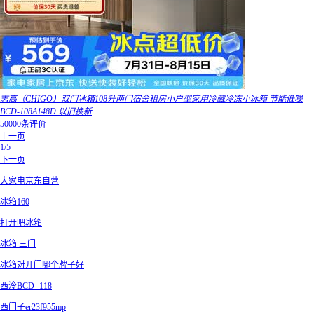
志高（CHIGO）双门冰箱108升两门宿舍租房小户型家用冷藏冷冻小冰箱 节能低噪
BCD-108A148D 以旧换新
50000条评价
上一页
1/5
下一页
大家电京东自营
冰箱160
打开吧冰箱
冰箱 三门
冰箱对开门哪个牌子好
西泠BCD- 118
西门子er23f955mp