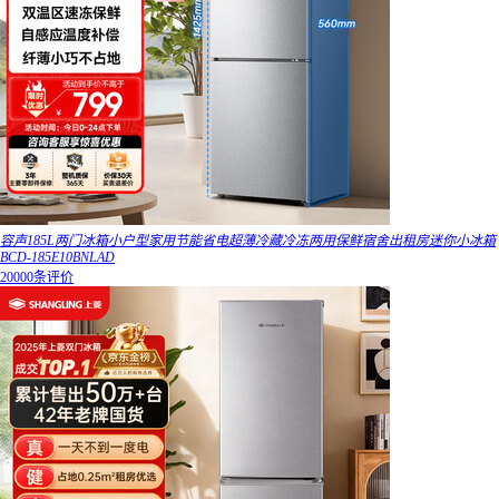
容声185L两门冰箱小户型家用节能省电超薄冷藏冷冻两用保鲜宿舍出租房迷你小冰箱
BCD-185E10BNLAD
20000条评价