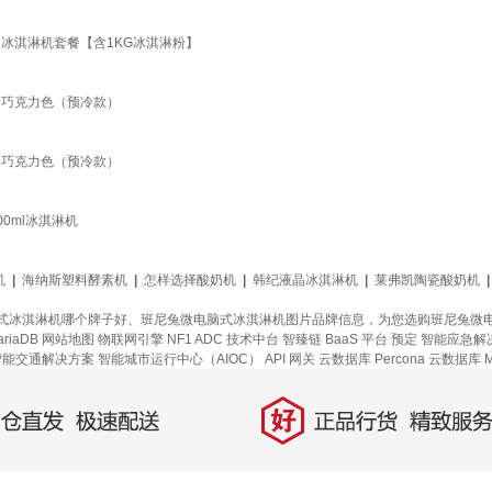
 冰淇淋机套餐【含1KG冰淇淋粉】
礼 巧克力色（预冷款）
礼 巧克力色（预冷款）
0ml冰淇淋机
机
|
海纳斯塑料酵素机
|
怎样选择酸奶机
|
韩纪液晶冰淇淋机
|
莱弗凯陶瓷酸奶机
式冰淇淋机哪个牌子好、班尼兔微电脑式冰淇淋机图片品牌信息，为您选购班尼兔微
riaDB
网站地图
物联网引擎
NF1 ADC
技术中台
智臻链 BaaS 平台
预定
智能应急解
智能交通解决方案
智能城市运行中心（AIOC）
API 网关
云数据库 Percona
云数据库 M
好
直发，极速配送
正品行货，精致服务