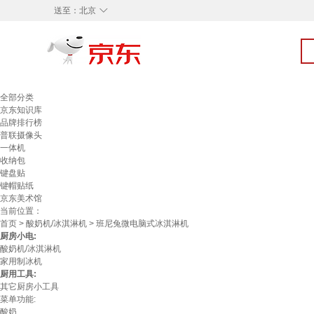
◇
送至：
北京
全部分类
京东知识库
品牌排行榜
普联摄像头
一体机
收纳包
键盘贴
键帽贴纸
京东美术馆
当前位置：
首页
>
酸奶机/冰淇淋机
> 班尼兔微电脑式冰淇淋机
厨房小电:
酸奶机/冰淇淋机
家用制冰机
厨用工具:
其它厨房小工具
菜单功能:
酸奶