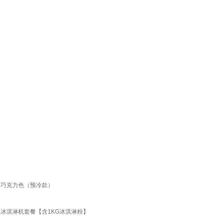
礼 巧克力色（预冷款）
 冰淇淋机套餐【含1KG冰淇淋粉】