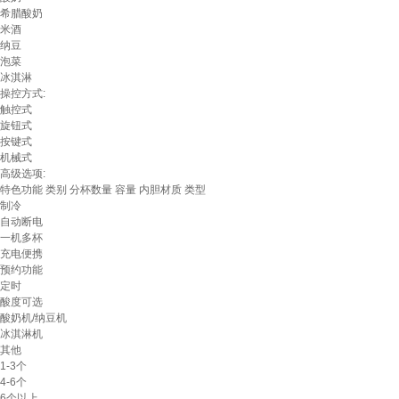
希腊酸奶
米酒
纳豆
泡菜
冰淇淋
操控方式:
触控式
旋钮式
按键式
机械式
高级选项:
特色功能
类别
分杯数量
容量
内胆材质
类型
制冷
自动断电
一机多杯
充电便携
预约功能
定时
酸度可选
酸奶机/纳豆机
冰淇淋机
其他
1-3个
4-6个
6个以上