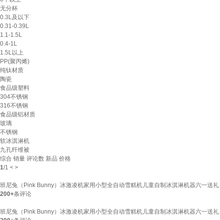
无分杯
0.3L及以下
0.31-0.39L
1.1-1.5L
0.4-1L
1.5L以上
PP(聚丙烯)
纯钛材质
陶瓷
食品级塑料
304不锈钢
316不锈钢
食品级铝材质
玻璃
不锈钢
软冰淇淋机
九孔纤维被
综合
销量
评论数
新品
价格
1
/
1
<
>
班尼兔（Pink Bunny）冰激凌机家用小型全自动雪糕机儿童自制冰淇淋机器六一送
200+
条评论
班尼兔（Pink Bunny）冰激凌机家用小型全自动雪糕机儿童自制冰淇淋机器六一送礼