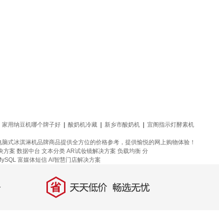
|
家用纳豆机哪个牌子好
|
酸奶机冷藏
|
新乡市酸奶机
|
宜阁指示灯酵素机
电脑式冰淇淋机品牌商品提供全方位的价格参考，提供愉悦的网上购物体验！
决方案
数据中台
文本分类
AR试妆镜解决方案
负载均衡
分
ySQL
富媒体短信
AI智慧门店解决方案
省
天天低价，畅选无忧