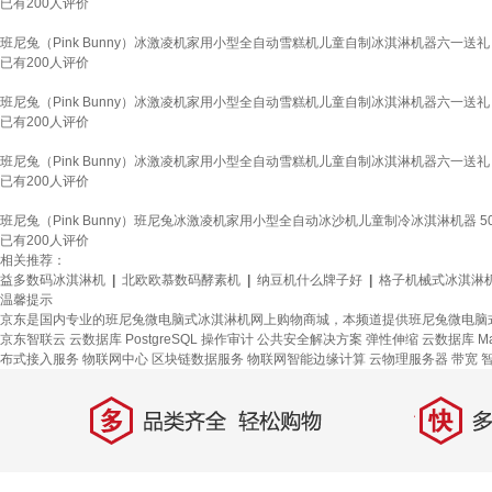
已有
200
人评价
班尼兔（Pink Bunny）冰激凌机家用小型全自动雪糕机儿童自制冰淇淋机器六一送礼
已有
200
人评价
班尼兔（Pink Bunny）冰激凌机家用小型全自动雪糕机儿童自制冰淇淋机器六一送
已有
200
人评价
班尼兔（Pink Bunny）冰激凌机家用小型全自动雪糕机儿童自制冰淇淋机器六一送
已有
200
人评价
班尼兔（Pink Bunny）班尼兔冰激凌机家用小型全自动冰沙机儿童制冷冰淇淋机器 50
已有
200
人评价
相关推荐：
益多数码冰淇淋机
|
北欧欧慕数码酵素机
|
纳豆机什么牌子好
|
格子机械式冰淇淋
温馨提示
京东是国内专业的班尼兔微电脑式冰淇淋机网上购物商城，本频道提供班尼兔微电脑
京东智联云
云数据库 PostgreSQL
操作审计
公共安全解决方案
弹性伸缩
云数据库 Ma
布式接入服务
物联网中心
区块链数据服务
物联网智能边缘计算
云物理服务器
带宽
多
快
品类齐全，轻松购物
多仓