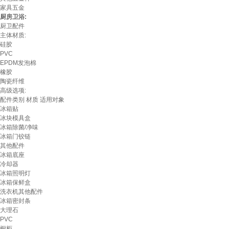
家具五金
厨房卫浴:
厨卫配件
主体材质:
硅胶
PVC
EPDM发泡棉
橡胶
陶瓷纤维
高级选项:
配件类别
材质
适用对象
冰箱贴
冰块模具盒
冰箱除菌/净味
冰箱门铰链
其他配件
冰箱底座
冷却器
冰箱照明灯
冰箱保鲜盒
洗衣机其他配件
冰箱密封条
大理石
PVC
橱柜