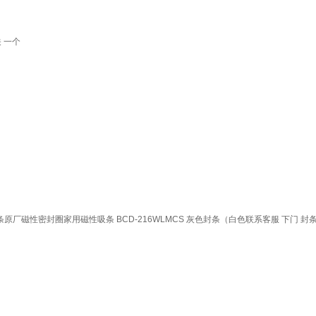
关 一个
条门胶条原厂磁性密封圈家用磁性吸条 BCD-216WLMCS 灰色封条（白色联系客服 下门 封