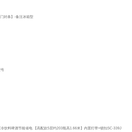
门封条】-备注冰箱型
型号
啤酒节能省电 【高配款5层约203瓶高1.66米】内置灯带+锁扣SC-339J