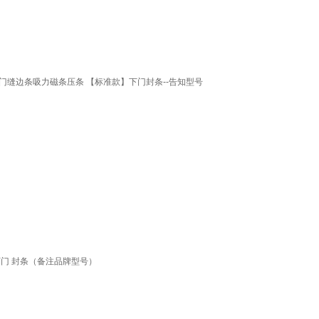
缝边条吸力磁条压条 【标准款】下门封条--告知型号
门 封条（备注品牌型号）