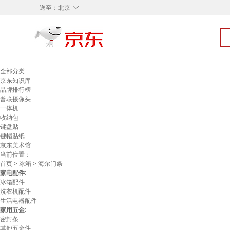
◇
送至：
北京
全部分类
京东知识库
品牌排行榜
普联摄像头
一体机
收纳包
键盘贴
键帽贴纸
京东美术馆
当前位置：
首页
>
冰箱
> 海尔门条
家电配件:
冰箱配件
洗衣机配件
生活电器配件
家用五金:
密封条
其他五金件