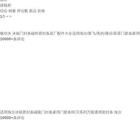
保险柜
综合
销量
评论数
新品
价格
1
/
5
<
>
魅功夫 冰箱门封条磁性密封条原厂配件大全适用海尔/新飞/美的/康佳/星星门胶条家
10000+
条评论
适用海尔冰箱密封条磁吸门封条家用门胶条BCD系列万能通用密封条 海尔
10000+
条评论