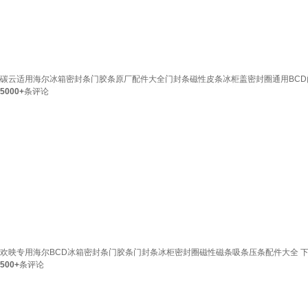
碳云适用海尔冰箱密封条门胶条原厂配件大全门封条磁性皮条冰柜盖密封圈通用BCD门
5000+
条评论
欢映专用海尔BCD冰箱密封条门胶条门封条冰柜密封圈磁性磁条吸条压条配件大全 下
500+
条评论