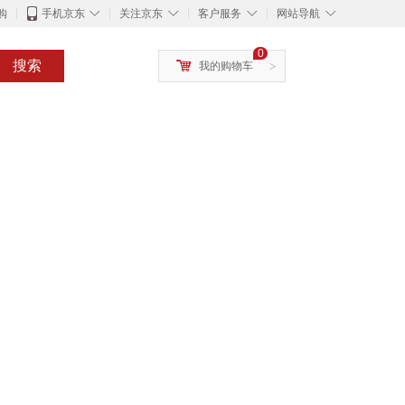
◇
◇
◇
◇
购
手机京东
关注京东
客户服务
网站导航
0
搜索
我的购物车
>