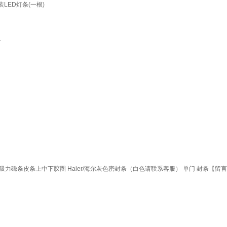
装LED灯条(一根)
个
磁条皮条上中下胶圈 Haier/海尔灰色密封条（白色请联系客服） 单门 封条【留