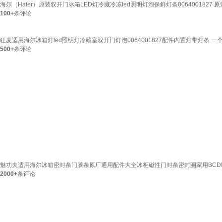
海尔（Haier）原装双开门冰箱LED灯冷藏冷冻led照明灯泡保鲜灯条0064001827 原
100+
条评论
狂麦适用海尔冰箱灯led照明灯冷藏室双开门灯泡0064001827配件内置灯带灯条 一
500+
条评论
魅功夫适用海尔冰箱密封条门胶条原厂通用配件大全冰柜磁性门封条密封圈家用BCD吸力
2000+
条评论