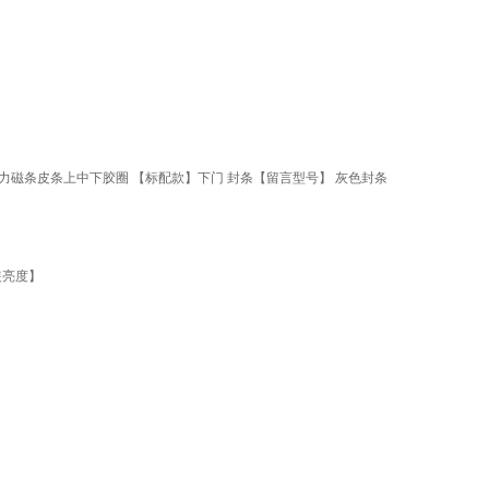
磁条皮条上中下胶圈 【标配款】下门 封条【留言型号】 灰色封条
装亮度】