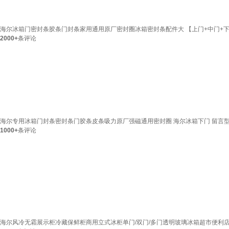
海尔冰箱门密封条胶条门封条家用通用原厂密封圈冰箱密封条配件大 【上门+中门+下
2000+
条评论
海尔专用冰箱门封条密封条门胶条皮条吸力原厂强磁通用密封圈 海尔冰箱下门 留言
1000+
条评论
海尔风冷无霜展示柜冷藏保鲜柜商用立式冰柜单门/双门/多门透明玻璃冰箱超市便利店冷饮料