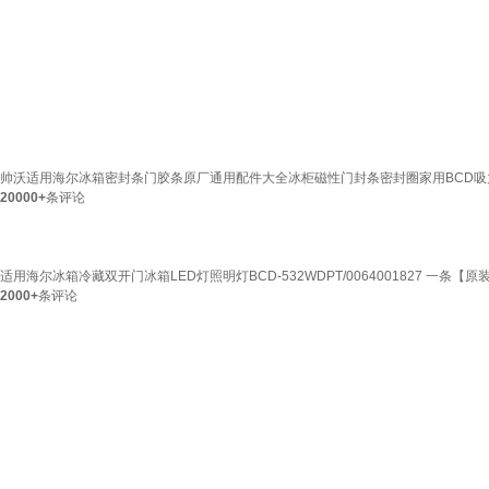
帅沃适用海尔冰箱密封条门胶条原厂通用配件大全冰柜磁性门封条密封圈家用BCD吸力
20000+
条评论
适用海尔冰箱冷藏双开门冰箱LED灯照明灯BCD-532WDPT/0064001827 一条【原
2000+
条评论