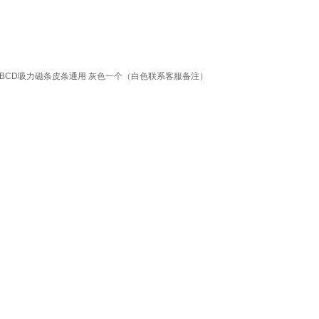
用BCD吸力磁条皮条通用 灰色一个（白色联系客服备注）