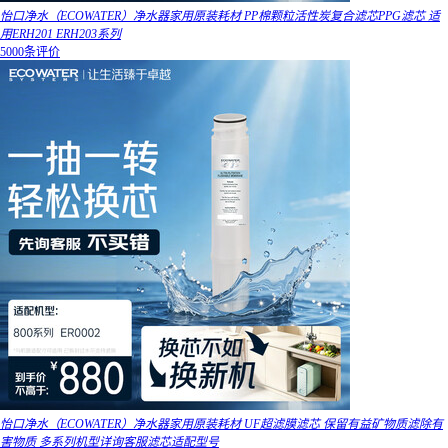
怡口净水（ECOWATER）净水器家用原装耗材 PP棉颗粒活性炭复合滤芯PPG滤芯 适
用ERH201 ERH203系列
5000条评价
怡口净水（ECOWATER）净水器家用原装耗材 UF超滤膜滤芯 保留有益矿物质滤除有
害物质 多系列机型详询客服滤芯适配型号