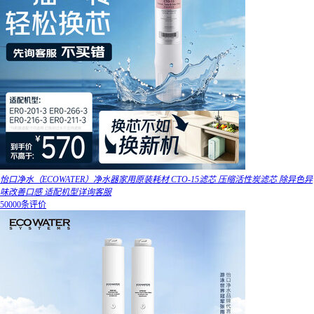
怡口净水（ECOWATER）净水器家用原装耗材 CTO-15滤芯 压缩活性炭滤芯 除异色异
味改善口感 适配机型详询客服
50000条评价