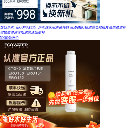
怡口净水（ECOWATER）净水器家用原装耗材 反渗透RO膜滤芯长效膜片高精过滤有
害物质详询客服滤芯适配型号
50000条评价