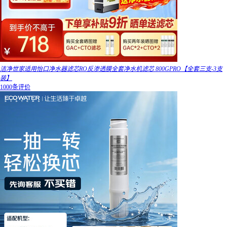
洁净世家适用怡口净水器滤芯RO反渗透膜全套净水机滤芯 800GPRO【全套三支-3支
装】
1000条评价