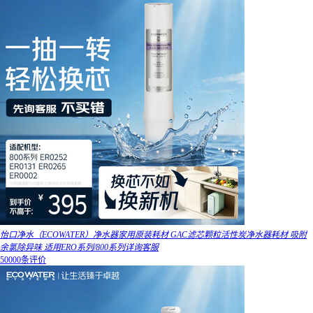
怡口净水（ECOWATER）净水器家用原装耗材 GAC滤芯颗粒活性炭净水器耗材 吸附
余氯除异味 适用ERO系列/800系列详询客服
50000条评价