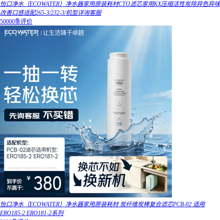
怡口净水（ECOWATER）净水器家用原装耗材CTO滤芯家用KX压缩活性炭除异色异味
改善口感适配265-3/232-3/机型详询客服
50000条评价
怡口净水（ECOWATER）净水器家用原装耗材 炭纤维炭棒复合滤芯PCB-02 适用
ERO185-2 ERO181-2系列