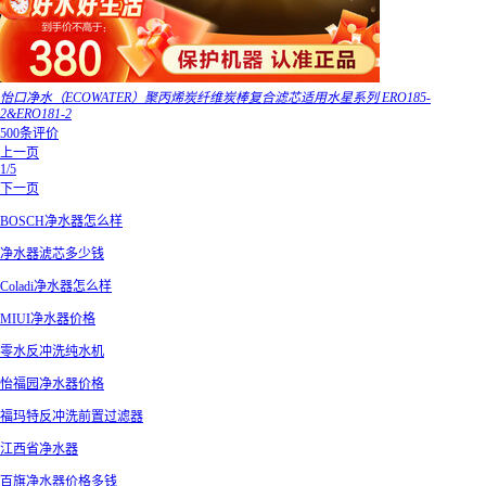
怡口净水（ECOWATER）聚丙烯炭纤维炭棒复合滤芯适用水星系列 ERO185-
2&ERO181-2
500条评价
上一页
1/5
下一页
BOSCH净水器怎么样
净水器淲芯多少钱
Coladi净水器怎么样
MIUI净水器价格
零水反冲洗纯水机
怡福园净水器价格
福玛特反冲洗前置过滤器
江西省净水器
百旗净水器价格多钱