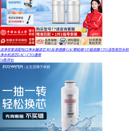
洁净世家适配怡口净水器滤芯 RO反渗透膜 GAC颗粒碳 UF超滤膜 CTO活性炭饮水机
净水机滤芯GAC+CTO通用
74条评价