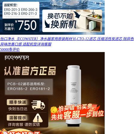
怡口净水（ECOWATER）净水器家用原装耗材 H-CTO-12滤芯 压缩活性炭滤芯 除异色
异味改善口感 适配机型详询客服
50000条评价