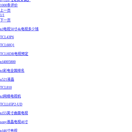
8+128【免费安装】
1000条评价
上一页
1/1
下一页
tcl电视50寸4k电视多少钱
TCL43P6
TCL60Q1
TCLHDR电视预定
tcl4005800
tcl彩电全国排名
u521液晶
TCL810
tcl网络电视机
TCLL65P2-UD
tcl55英寸曲面电视
sony液晶电视46寸
tcl46寸电视