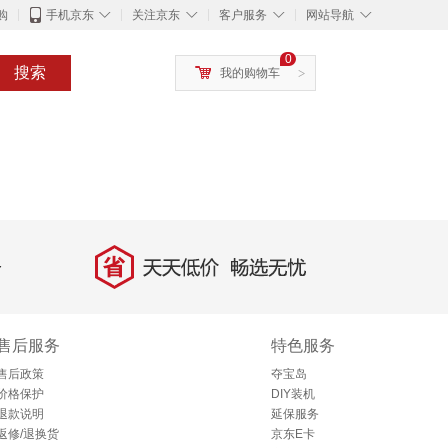
◇
◇
◇
◇
购
手机京东
关注京东
客户服务
网站导航
0
搜索
我的购物车
>
省
天天低价，畅选无忧
售后服务
特色服务
售后政策
夺宝岛
价格保护
DIY装机
退款说明
延保服务
返修/退换货
京东E卡