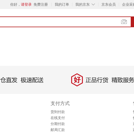
◇
你好，
请登录
免费注册
我的订单
我的京东
京东会员
企业采
好
直发，极速配送
正品行货，精致服务
支付方式
货到付款
在线支付
分期付款
邮局汇款