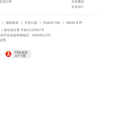
取消订单
京东通信
京东JD+
|
隐私政策
|
京东公益
|
English Site
|
Media & IR
| 新出发京零 字第大120007号
法和不良信息举报电话：4006561155
证照