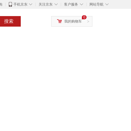
◇
◇
◇
◇
购
手机京东
关注京东
客户服务
网站导航
0
搜索
我的购物车
>