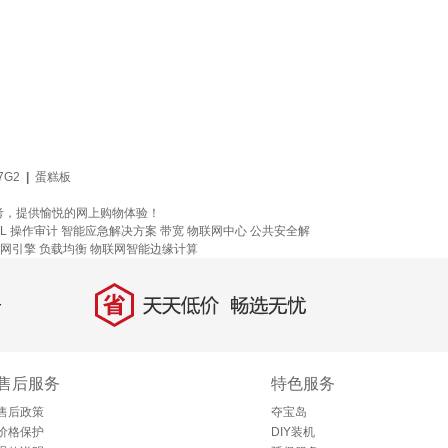
7G2
|
蛋糕板
考，提供愉悦的网上购物体验！
L
操作审计
智能应急解决方案
带宽
物联网中心
公共安全解
网引擎
负载均衡
物联网智能边缘计算
省
天天低价，畅选无忧
售后服务
特色服务
售后政策
夺宝岛
价格保护
DIY装机