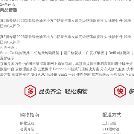
1+
条评论
商品精选
真5折专场2026新款绿色油画小方巾防晒丝巾女款高级感薄款春秋头 线描牡丹-浅粉
已有
0
人评价
真5折专场2026新款绿色油画小方巾防晒丝巾女款高级感薄款春秋头 线描牡丹-浅粉
已有
0
人评价
相关推荐：
SmartCat猫狗玩具
|
伯纳天纯猫爬架
|
进口刨花板
|
白瓦楞纸板
|
Bellfor猫爬架
|
温馨提示
京东是国内专业的田田猫深咖啡网上购物商城，本频道提供田田猫深咖啡哪个牌子好
数据中台
云物理服务器
云数据库 Percona
AI智慧门店解决方案
分布式接入服务
技术
决方案
富媒体短信
NF1 ADC
智臻链 BaaS 平台
弹性伸缩
京东智联云
云数据库 Mari
多
快
品类齐全，轻松购物
多仓
购物指南
配送方式
购物流程
上门自提
会员介绍
211限时达