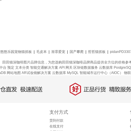
憨憨乐园宠物猫抓板
|
毛皮本
|
渐霏爱宠
|
国产攀爬
|
哲哲猫抓板
|
pidanPD330
、田田猫深咖啡图片品牌信息，为您选购田田猫深咖啡品牌商品提供全方位的价格参
中台
预定
文本分类
智能交通解决方案
API 网关
区块链数据服务
云数据库 PostgreSQ
aDB
网站地图
AR试妆镜解决方案
云数据库 MySQL
智能城市运行中心（AIOC）
物联
好
直发，极速配送
正品行货，精致服务
支付方式
货到付款
在线支付