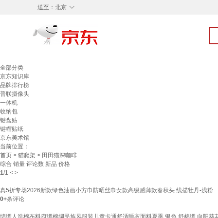
◇
送至：
北京
全部分类
京东知识库
品牌排行榜
普联摄像头
一体机
收纳包
键盘贴
键帽贴纸
京东美术馆
当前位置：
首页
>
猫爬架
> 田田猫深咖啡
综合
销量
评论数
新品
价格
1
/
1
<
>
真5折专场2026新款绿色油画小方巾防晒丝巾女款高级感薄款春秋头 线描牡丹-浅粉
0+
条评论
绵绸人造棉布料府绸棉绸民族风服装儿童卡通舒适睡衣面料夏季 银色 舒棉绸 向阳葵