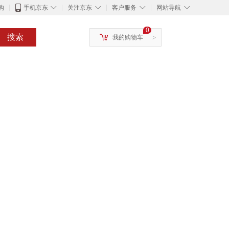
◇
◇
◇
◇
购
手机京东
关注京东
客户服务
网站导航
0
搜索
我的购物车
>