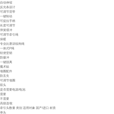
自动伸缩
反光条设计
可调节背带
一键制动
可提拉手柄
长度可调节
弹簧缓冲
可调节牵引绳
保暖
专业比赛训练狗绳
一体式P绳
轻便坚韧
防爆冲
一键脱离
魔术贴
项圈配件
防丢失
可调节项圈
双头
是否需要电源/电池:
需要
不需要
高级选项:
牵引头数量
类别
适用对象
国产/进口
材质
单头