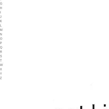
G
H
I
J
K
L
M
N
O
P
Q
R
S
T
W
X
Y
Z