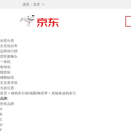
◇
送至：
北京
全部分类
京东知识库
品牌排行榜
普联摄像头
一体机
收纳包
键盘贴
键帽贴纸
京东美术馆
当前位置：
首页
>
猫狗牵引绳/项圈/胸背带
> 宠物泰迪狗牵引
品牌:
所有品牌
A
B
C
D
F